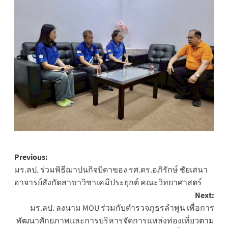
Post
Previous:
มร.ลป. ร่วมพิธีฌาปนกิจบิดาของ รศ.ดร.อภิรักษ์ ชัยเสนา
navigation
อาจารย์สังกัดสาขาวิชาเคมีประยุกต์ คณะวิทยาศาสตร์
Next:
มร.ลป. ลงนาม MOU ร่วมกับตำรวจภูธรลำพูน เพื่อการ
พัฒนาศักยภาพและการบริหารจัดการแหล่งท่องเที่ยวตาม