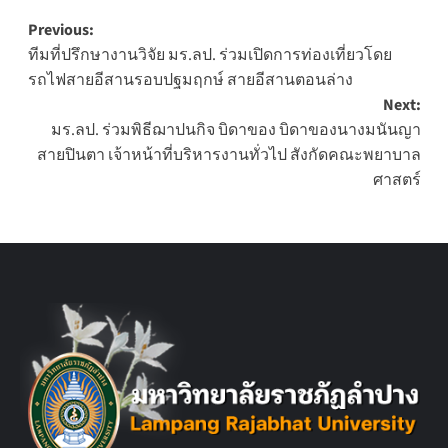
Post
Previous:
ทีมที่ปรึกษางานวิจัย มร.ลป. ร่วมเปิดการท่องเที่ยวโดย
navigation
รถไฟสายอีสานรอบปฐมฤกษ์ สายอีสานตอนล่าง
Next:
มร.ลป. ร่วมพิธีฌาปนกิจ บิดาของ บิดาของนางมนันญา
สายปินตา เจ้าหน้าที่บริหารงานทั่วไป สังกัดคณะพยาบาล
ศาสตร์