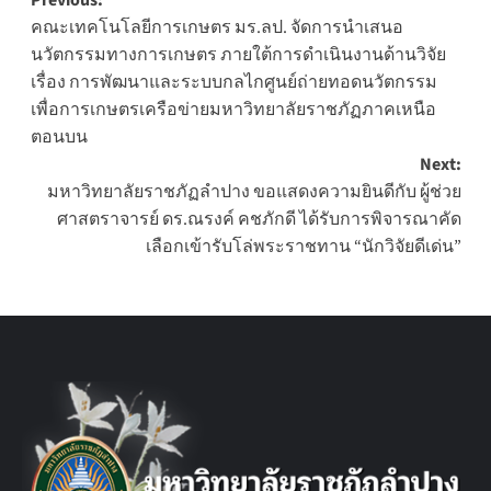
Post
Previous:
คณะเทคโนโลยีการเกษตร มร.ลป. จัดการนำเสนอ
navigation
นวัตกรรมทางการเกษตร ภายใต้การดำเนินงานด้านวิจัย
เรื่อง การพัฒนาและระบบกลไกศูนย์ถ่ายทอดนวัตกรรม
เพื่อการเกษตรเครือข่ายมหาวิทยาลัยราชภัฏภาคเหนือ
ตอนบน
Next:
มหาวิทยาลัยราชภัฏลำปาง ขอแสดงความยินดีกับ ผู้ช่วย
ศาสตราจารย์ ดร.ณรงค์ คชภักดี ได้รับการพิจารณาคัด
เลือกเข้ารับโล่พระราชทาน “นักวิจัยดีเด่น”