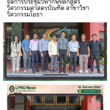
จัดการประชุมวิพากษ์หลักสูตร
วิศวกรรมศาสตรบัณฑิต สาขาวิชา
วิศวกรรมโยธา