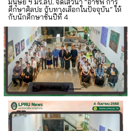
มนุษย์ ฯ มร.ลป. จัดเสวนา “อาชีพ การ
ศึกษาศิลปะ กับทางเลือกในปัจจุบัน” ให้
กับนักศึกษาชั้นปีที่ 4