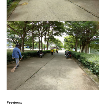
Post
Previous: