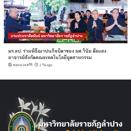
งานประชาสัมพันธ์ มหาวิทยาลัยราชภัฏลำปาง
มร.ลป. ร่วมพิธีฌาปนกิจบิดาของ ผศ.วินัย ต๊ะแสง
อาจารย์สังกัดคณะเทคโนโลยีอุตสาหกรรม
หอมนวล ศรีริ
2 วัน ago