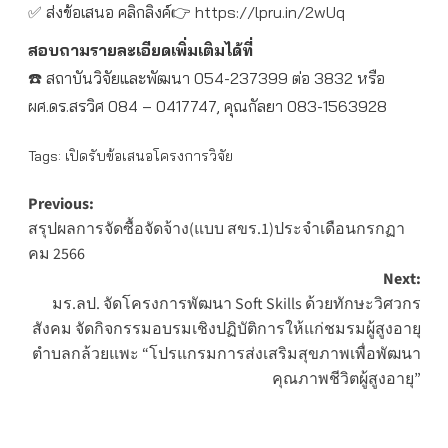
✅ ส่งข้อเสนอ คลิกลิงค์👉
https://lpru.in/2wUq
สอบถามรายละเอียดเพิ่มเติมได้ที่
☎️ สถาบันวิจัยและพัฒนา 054-237399 ต่อ 3832 หรือ
ผศ.ดร.สรวิศ 084 – 0417747, คุณกัลยา 083-1563928
Tags:
เปิดรับข้อเสนอโครงการวิจัย
Post
Previous:
สรุปผลการจัดซื้อจัดจ้าง(แบบ สขร.1)ประจำเดือนกรกฏา
navigation
คม 2566
Next:
มร.ลป. จัดโครงการพัฒนา Soft Skills ด้วยทักษะวิศวกร
สังคม จัดกิจกรรมอบรมเชิงปฏิบัติการให้แก่ชมรมผู้สูงอายุ
ตำบลกล้วยแพะ “โปรแกรมการส่งเสริมสุขภาพเพื่อพัฒนา
คุณภาพชีวิตผู้สูงอายุ”