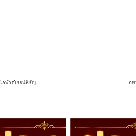
ารโอฬารโรจน์หิรัญ
กพ