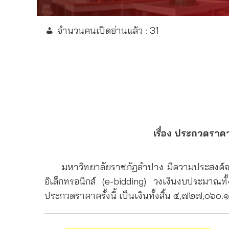
จำนวนคนเปิดอ่านแล้ว :
31
เรื่อง ประกวดราค
มหาวิทยาลัยราชภัฏลำปาง มีความประสงค์จะประ
อิเล็กทรอนิกส์ (e-bidding) วงเงินงบประมาณ
ประกวดราคาครั้งนี้ เป็นเงินทั้งสิ้น ๔,๗๒๗,๐๖๐.