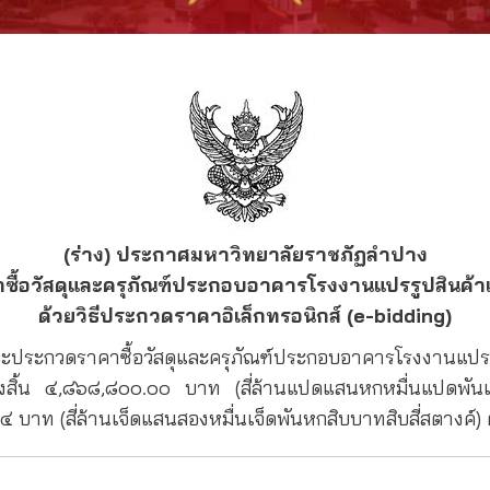
(ร่าง) ประกาศมหาวิทยาลัยราชภัฏลำปาง
าซื้อวัสดุและครุภัณฑ์ประกอบอาคารโรงงานแปรรูปสินค้าเ
ด้วยวิธีประกวดราคาอิเล็กทรอนิกส์ (e-bidding)
กวดราคาซื้อวัสดุและครุภัณฑ์ประกอบอาคารโรงงานแปรรูปส
ทั้งสิ้น ๔,๘๖๘,๘๐๐.๐๐ บาท (สี่ล้านแปดแสนหกหมื่นแปดพ
๑๔ บาท (สี่ล้านเจ็ดแสนสองหมื่นเจ็ดพันหกสิบบาทสิบสี่สตางค์)