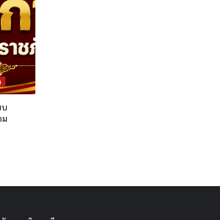
)
บบ
คม