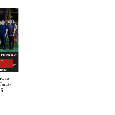
ภัฏ
วดพระ
ต๊ะแสง
ยี