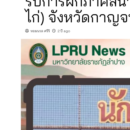
รับการฝึกภาคสนา
ไก่) จังหวัดกาญจน
หอมนวล ศรีริ
2 ปี ago