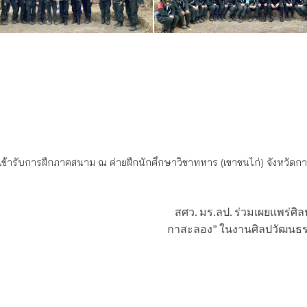
เข้ารับการฝึกภาคสนาม ณ ค่ายฝึกนักศึกษาวิชาทหาร (เขาชนไก่) จังหวัดก
สศว. มร.ลป. ร่วมเผยแพร่ศ
กาสะลอง” ในงานศิลปวัฒนธรรมอ