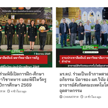
าสัมพันธ์ มหาวิทยาลัยราชภัฏ
งานประชาสัมพันธ์ มหาวิทยาลัยราช
ลำปาง
ร่วมพิธีเปิดการฝึก-ศึกษา
มร.ลป. ร่วมเป็นเจ้าภาพส
าวิชาทหาร และพิธีไหว้ครู
อภิธรรม บิดาของ ผศ.วินัย 
ีการศึกษา 2569
อาจารย์สังกัดคณะเทคโนโล
อุตสาหกรรม
IP.M
4 ชั่วโมง ago
CHANATIP.M
14 ชั่วโมง ago