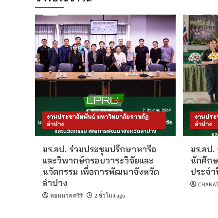
งานประชาสัมพันธ์ มหาวิทยาลัยราชภัฏ
งานประช
ลำปาง
ลำปาง
มร.ลป. ร่วมประชุมปรึกษาหารือ
มร.ลป. 
และวิพากษ์กรอบวาระวิจัยและ
นักศึกษ
นวัตกรรม เพื่อการพัฒนาจังหวัด
ประจำป
ลำปาง
CHANAT
หอมนวล ศรีริ
2 ชั่วโมง ago