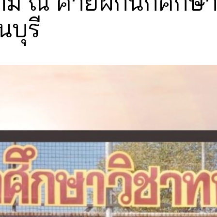
ม ณ ค่ายฝึกนักศึกษา
บุรี