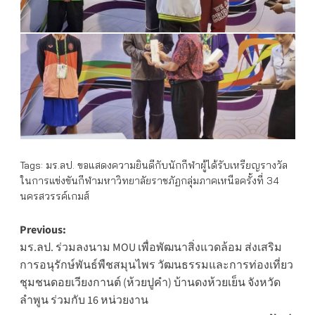
Tags:
มร.ลป. ขอแสดงความยินดีกับนักกีฬาผู้ได้รับเหรียญรางวัล
ในการแข่งขันกีฬามหาวิทยาลัยราชภัฏกลุ่มภาคเหนือครั้งที่ 34
นครสวรรค์เกมส์
Post
Previous:
มร.ลป. ร่วมลงนาม MOU เพื่อพัฒนาสิ่งแวดล้อม ส่งเสริม
navigation
การอนุรักษ์พันธ์พืชสมุนไพร วัฒนธรรมและการท่องเที่ยว
ชุมชนดอยเวียงกานต์ (ห้วยปูคำ) บ้านดงห้วยเย็น จังหวัด
ลำพูน ร่วมกับ 16 หน่วยงาน