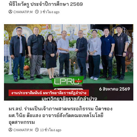
พิธีไหว้ครู ประจำปีการศึกษา 2569
CHANATIP.M
3 ชั่วโมง ago
งานประชาสัมพันธ์ มหาวิทยาลัยราชภัฏลำปาง
มร.ลป. ร่วมเป็นเจ้าภาพสวดพระอภิธรรม บิดาของ
ผศ.วินัย ต๊ะแสง อาจารย์สังกัดคณะเทคโนโลยี
อุตสาหกรรม
CHANATIP.M
13 ชั่วโมง ago