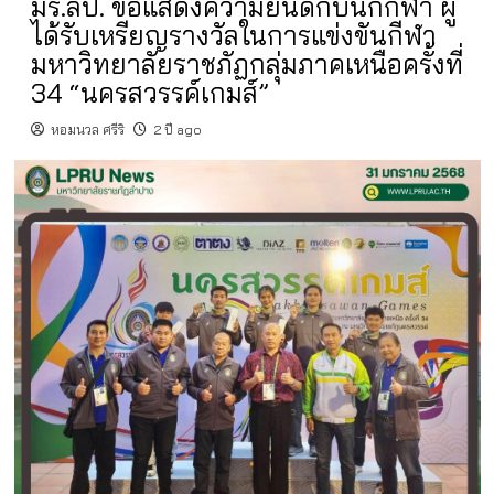
มร.ลป. ขอแสดงความยินดีกับนักกีฬา ผู้
ได้รับเหรียญรางวัลในการแข่งขันกีฬา
มหาวิทยาลัยราชภัฏกลุ่มภาคเหนือครั้งที่
34 “นครสวรรค์เกมส์”
หอมนวล ศรีริ
2 ปี ago