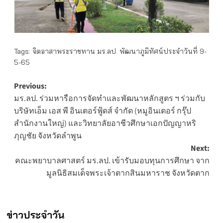
Tags:
จิตอาสาพระราชทาน มร.ลป. พัฒนาภูมิทัศน์ประจำวันที่ 9-
5-65
Post
Previous:
มร.ลป. ร่วมหารือการจัดทำและพัฒนาหลักสูตร ฯ ร่วมกับ
navigation
บริษัทเอ็ม เอส พี อินเตอร์ฟู้ดส์ จำกัด (หมูอินเตอร์ กรุ๊ป
สำนักงานใหญ่) และวิทยาลัยอาชีวศึกษาเอกปัญญาหริ
ภุญชัย จังหวัดลำพูน
Next:
คณะพยาบาลศาสตร์ มร.ลป. เข้ารับมอบทุนการศึกษา จาก
มูลนิธิสมเด็จพระเจ้าตากสินมหาราช จังหวัดตาก
ข่าวประจำวัน