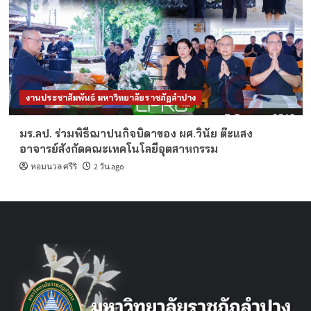
งานประชาสัมพันธ์ มหาวิทยาลัยราชภัฏลำปาง
มร.ลป. ร่วมพิธีฌาปนกิจบิดาของ ผศ.วินัย ต๊ะแสง
อาจารย์สังกัดคณะเทคโนโลยีอุตสาหกรรม
หอมนวล ศรีริ
2 วัน ago