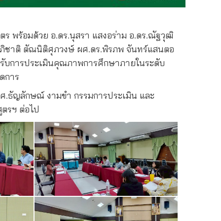
ตร พร้อมด้วย อ.ดร.นุสรา แสงอร่าม อ.ดร.ณัฐวุฒิ
ภิชาติ ตัณนิติศุภวงษ์ ผศ.ดร.พิรภพ จันทร์แสนตอ
เข้ารับการประเมินคุณภาพการศึกษาภายในระดับ
ัดการ
ผศ.ธัญลักษณ์ งามขำ กรรมการประเมิน และ
ูตรฯ ต่อไป