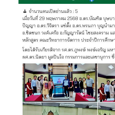
จำนวนคนเปิดอ่านแล้ว :
5
เมื่อวันที่ 29 พฤษภาคม 2568 อ.ดร.บัณฑิต บุษบา
ปัญญา อ.ดร.วิจิตรา แซ่ตั้ง อ.ดร.พรนภา บุญนำมา
อ.ชิดชนก วงศ์เครือ อ.กัญญารัตน์ ไชยสงคราม แ
หลักสูตร คณะวิทยาการจัดการ ประจำปีการศึกษา
โดยได้รับเกียรติจาก รศ.ดร.ภูพงษ์ พงษ์เจริญ
ผศ.ดร.นิตยา มูลปินใจ กรรมการและเลขานุการ ซึ