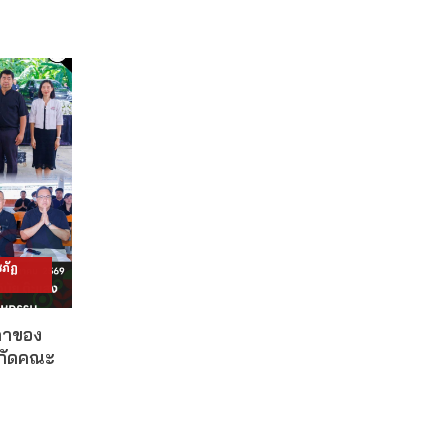
ภัฏ
ดาของ
งกัดคณะ