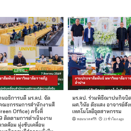
าสัมพันธ์ มหาวิทยาลัยราชภัฏ
งานประชาสัมพันธ์ มหาวิทยาลัยราช
ลำปาง
นอธิการบดี มร.ลป. จัด
มร.ลป. ร่วมพิธีฌาปนกิจบิ
คณะกรรมการสำนักงานสี
ผศ.วินัย ต๊ะแสง อาจารย์สั
reen Office) ครั้งที่
เทคโนโลยีอุตสาหกรรม
 ติดตามการดำเนินงาน
หอมนวล ศรีริ
23 ชั่วโมง ago
แวดล้อม มุ่งขับเคลื่อน