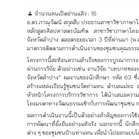
จำนวนคนเปิดอ่านแล้ว :
16
อ.ดร.ภาณุวัฒน์ สกุลสืบ ประธานสาขาวิชาภาษาไ
หลักสูตรศิลปศาสตรบัณฑิต สาขาวิชาภาษาไทย
จังหวัดลำปาง ตลอดระยะเวลา 3 ปีที่ผ่านมา (พ.
มาตรวจติดตามการดำเนินงานของชุมชนคุณธรรมพล
โครงการนี้สะท้อนความสำเร็จของการบูรณาการง
ผ่านการวิจัย ตัวอย่างเช่น งานวิจัย “บทบาทข
จังหวัดลำปาง” ผลงานของนักศึกษา รหัส 63 ซึ่
สร้างแหล่งเรียนรู้ชุมชนวัดท่าแหน ตำบลแม่ท
หัวหน้าโครงการบริการวิชาการ ได้นำเสนอความสำเ
โยงมรดกทางวัฒนธรรมเข้ากับการพัฒนาชุมชน ก
ผลการดำเนินงานนี้เป็นตัวอย่างสำคัญของการใช้ค
การพัฒนาที่ยั่งยืนอย่างแท้จริง นอกจากนี้ นักศ
ต่าง ๆ ของชุมชนบ้านท่าแหน เพื่อนำไปออกแบบโ