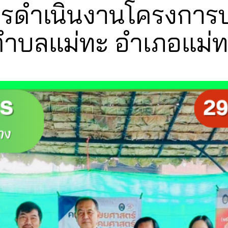
รดำเนินงานโครงการบร
ตำบลแม่ทะ อำเภอแม่ท