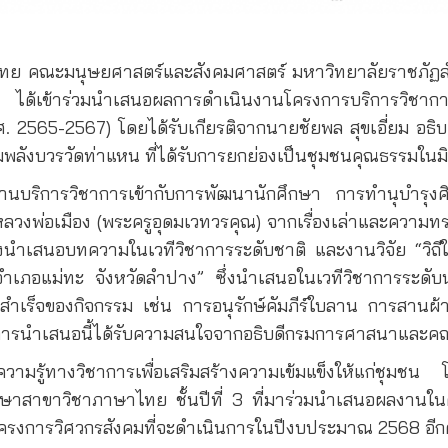
ทย คณะมนุษยศาสตร์และสังคมศาสตร์ มหาวิทยาลัยราชภัฏลำป
 ได้เข้าร่วมนำเสนอผลการดำเนินงานโครงการบริการวิชาก
ศ. 2565-2567) โดยได้รับเกียรติจากนายชัยพล สุขเอี่ยม อ
ังบวรวัดท่าแหน ที่ได้รับการยกย่องเป็นชุมชนคุณธรรมในม
านบริการวิชาการเข้ากับการพัฒนานักศึกษา การทำนุบำรุงศ
องหลวงพ่อเมือง (พระครูอุดมเวทวรคุณ) จากเรื่องเล่าและคว
งนำเสนอบทความในเวทีวิชาการระดับชาติ และงานวิจัย “วิถี
ะ อำเภอแม่ทะ จังหวัดลำปาง” ซึ่งนำเสนอในเวทีวิชาการระด
ร็จของกิจกรรม เช่น การอนุรักษ์คัมภีร์ใบลาน การสานผ้าห่อค
ารนำเสนอนี้ได้รับความสนใจจากอธิบดีกรมการศาสนาและคณ
วามรู้ทางวิชาการเพื่อเสริมสร้างความเข้มแข็งให้แก่ชุมชน โ
ึกษาสาขาวิชาภาษาไทย ชั้นปีที่ 3 ที่มาร่วมนำเสนอผลงานในครั
ครงการวิศวกรสังคมที่จะดำเนินการในปีงบประมาณ 2568 อีก