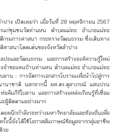
าง เปิดเผยว่า เมื่อวันที่ 28 พฤศจิกายน 2567
ารแก่ชุมชนวัดท่าแหน ตำบลแม่ทะ อำเภอแม่ทะ
ธิบดีกรมการศาสนา กระทรวงวัฒนธรรม ซึ่งเดินทาง
ิติศาสนาโดดเด่นของจังหวัดลำปาง
ิลปะและวัฒนธรรม และการสร้างองค์ความรู้ใหม่
ามทรงจำของคนบ้านท่าแหน ตำบลแม่ทะ อำเภอแม่ทะ
ใบลาน : การจัดการเอกสารโบราณเพื่อนำไปสู่การ
ับนานาชาติ นอกจากนี้ ผศ.ดร.ตุลาภรณ์ แสนปรน
ัมภีร์ใบลาน และการสร้างแหล่งเรียนรู้ที่เชื่อม
ะผู้ติดตามอย่างมาก
ดยผนึกกำลังระหว่างมหาวิทยาลัยและท้องถิ่นเพื่อ
้งนี้ยังได้ใช้โอกาสสัมภาษณ์ข้อมูลจากกลุ่มอาชีพ
ด้วย