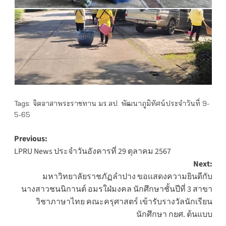
Tags:
จิตอาสาพระราชทาน มร.ลป. พัฒนาภูมิทัศน์ประจำวันที่ 9-
5-65
Post
Previous:
LPRU News ประจำวันอังคารที่ 29 ตุลาคม 2567
navigation
Next:
มหาวิทยาลัยราชภัฏลำปาง ขอเเสดงความยินดีกับ
นางสาวชนนิกานต์ อมรใฝ่มงคล นักศึกษาชั้นปีที่ 3 สาขา
วิชาภาษาไทย คณะครุศาสตร์ เข้ารับรางวัลนักเรียน
นักศึกษา กยศ. ต้นแบบ