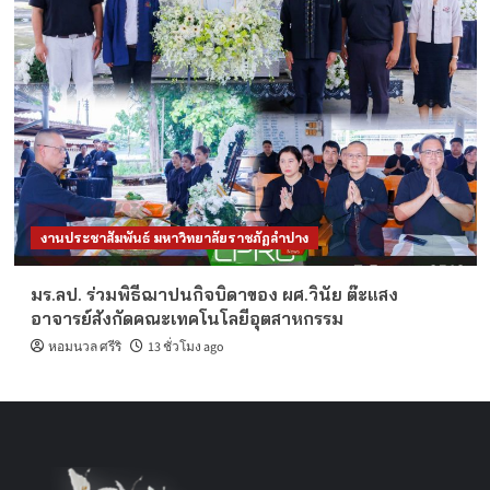
งานประชาสัมพันธ์ มหาวิทยาลัยราชภัฏลำปาง
มร.ลป. ร่วมพิธีฌาปนกิจบิดาของ ผศ.วินัย ต๊ะแสง
อาจารย์สังกัดคณะเทคโนโลยีอุตสาหกรรม
หอมนวล ศรีริ
13 ชั่วโมง ago