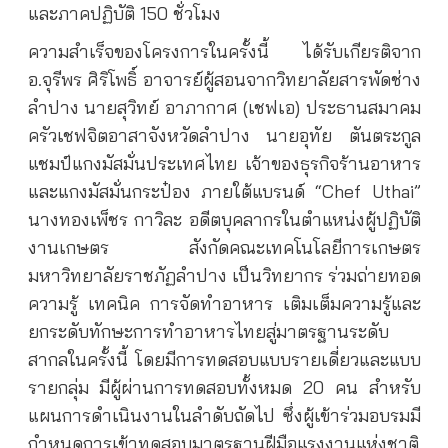
และภาคปฏิบัติ 150 ชั่วโมง
ความสำเร็จของโครงการในครั้งนี้ ได้รับเกียรติจาก
อ.จุรีพร ศิริโพธิ์ อาจารย์ผู้สอนจากวิทยาลัยสารพัดช่าง
ลำปาง นายสุวิทย์ อาภากาศ (เชฟเอ) ประธานสมาคม
ครัวเชฟจิตอาสาจังหวัดลำปาง นายอุทัย ตันตระกูล
แชมป์แกงมัสมั่นประเทศไทย เจ้าของธุรกิจร้านอาหาร
และแกงมัสมั่นกระป๋อง ภายใต้แบรนด์ “Chef Uthai”
นางทองเพ็ชร กาวิละ อดีตบุคลากรในตำแหน่งผู้ปฏิบัติ
งานเกษตร สังกัดคณะเทคโนโลยีการเกษตร
มหาวิทยาลัยราชภัฏลำปาง เป็นวิทยากร ร่วมถ่ายทอด
ความรู้ เทคนิค การจัดทำอาหาร เติมเต็มความรู้และ
ยกระดับทักษะการทำอาหารไทยสู่มาตรฐานระดับ
สากลในครั้งนี้ โดยมีการทดสอบแบบรายเดี่ยวและแบบ
รายกลุ่ม มีผู้ผ่านการทดสอบทั้งหมด 20 คน สำหรับ
แผนการดำเนินงานในลำดับถัดไป ซึ่งผู้เข้าร่วมอบรมมี
กำหนดการเข้าทดสอบมาตรฐานฝีมือแรงงานแห่งชาติ