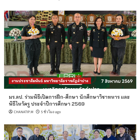
งานประชาสัมพันธ์ มหาวิทยาลัยราชภัฏลำปาง
มร.ลป. ร่วมพิธีเปิดการฝึก-ศึกษา นักศึกษาวิชาทหาร และ
พิธีไหว้ครู ประจำปีการศึกษา 2569
CHANATIP.M
5 ชั่วโมง ago