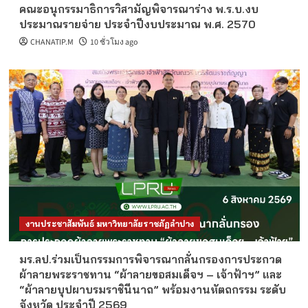
คณะอนุกรรมาธิการวิสามัญพิจารณาร่าง พ.ร.บ.งบ
ประมาณรายจ่าย ประจำปีงบประมาณ พ.ศ. 2570
CHANATIP.M
10 ชั่วโมง ago
งานประชาสัมพันธ์ มหาวิทยาลัยราชภัฏลำปาง
มร.ลป.ร่วมเป็นกรรมการพิจารณากลั่นกรองการประกวด
ผ้าลายพระราชทาน “ผ้าลายขอสมเด็จฯ – เจ้าฟ้าฯ” และ
“ผ้าลายบุปผาบรมราชินีนาถ” พร้อมงานหัตถกรรม ระดับ
จังหวัด ประจำปี 2569