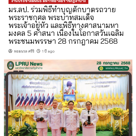
งานประชาสัมพันธ์ มหาวิทยาลัยราชภัฏลำปาง
มร.ลป. ร่วมพิธีทำบุญตักบาตรถวาย
พระราชกุศล พระบาทสมเด็จ
พระเจ้าอยู่หัว และพิธีทางศาสนามหา
มงคล 5 ศาสนา เนื่องในโอกาสวันเฉลิม
พระชนมพรรษา 28 กรกฎาคม 2568
หอมนวล ศรีริ
1 ปี ago