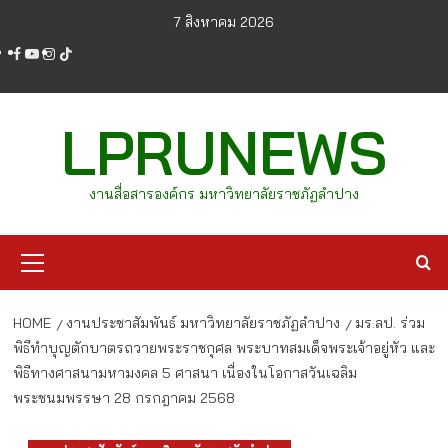
Skip
7 สิงหาคม 2026
to
facebook
youtube
instagram
tiktok
content
LPRUNEWS
งานสื่อสารองค์กร มหาวิทยาลัยราชภัฏลำปาง
Primary
Menu
HOME
งานประชาสัมพันธ์ มหาวิทยาลัยราชภัฏลำปาง
มร.ลป. ร่วม
พิธีทำบุญตักบาตรถวายพระราชกุศล พระบาทสมเด็จพระเจ้าอยู่หัว และ
พิธีทางศาสนามหามงคล 5 ศาสนา เนื่องในโอกาสวันเฉลิม
พระชนมพรรษา 28 กรกฎาคม 2568