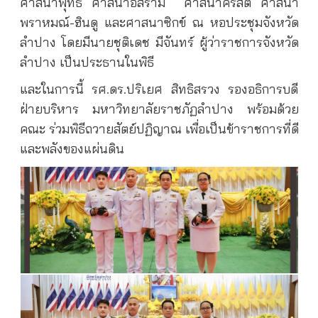
ศาสนาพุทธ ศาสนาอิสราม
ศาสนาคริสต์ ศาสนา
พราหมณ์-ฮินดู และศาสนาซิกข์ ณ หอประชุมจังหวัด
ลำปาง โดยมีนายชุติเดช มีจันทร์ ผู้ว่าราชการจังหวัด
ลำปาง เป็นประธานในพิธี
และในการนี้ รศ.ดร.ปริเยศ สิทธิสรวง รองอธิการบดี
ฝ่ายบริหาร มหาวิทยาลัยราชภัฏลำปาง พร้อมด้วย
คณะ ร่วมพิธีถวายสัตย์ปฏิญาณ เพื่อเป็นข้าราชการที่ดี
และพลังของแผ่นดิน