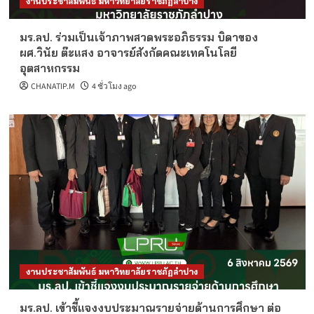
งานประชาสัมพันธ์ มหาวิทยาลัยราชภัฏลำปาง
มร.ลป. ร่วมเป็นเจ้าภาพสวดพระอภิธรรม บิดาของ
ผศ.วินัย ต๊ะแสง อาจารย์สังกัดคณะเทคโนโลยี
อุตสาหกรรม
CHANATIP.M
4 ชั่วโมง ago
งานประชาสัมพันธ์ มหาวิทยาลัยราชภัฏลำปาง
มร.ลป. เข้าชี้แจงงบประมาณรายจ่ายด้านการศึกษา ต่อ