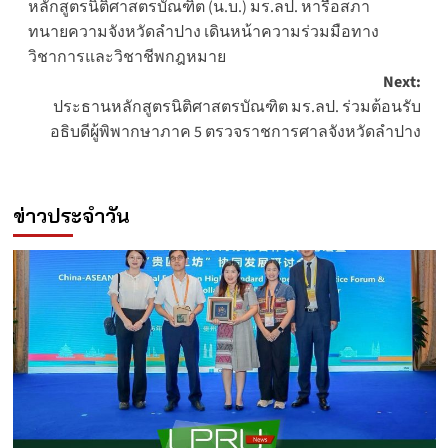
หลักสูตรนิติศาสตรบัณฑิต (น.บ.) มร.ลป. หารือสภา
navigation
ทนายความจังหวัดลำปาง เดินหน้าความร่วมมือทาง
วิชาการและวิชาชีพกฎหมาย
Next:
ประธานหลักสูตรนิติศาสตรบัณฑิต มร.ลป. ร่วมต้อนรับ
อธิบดีผู้พิพากษาภาค 5 ตรวจราชการศาลจังหวัดลำปาง
ข่าวประจำวัน