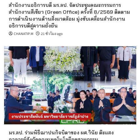
สำนักงานอธิการบดี มร.ลป. จัดประชุมคณะกรรมการ
สำนักงานสีเขียว (Green Office) ครั้งที่ 8/2569 ติดตาม
การดำเนินงานด้านสิ่งแวดล้อม มุ่งขับเคลื่อนสำนักงาน
อธิการบดีสู่ความยั่งยืน
CHANATIP.M
21 ชั่วโมง ago
งานประชาสัมพันธ์ มหาวิทยาลัยราชภัฏลำปาง
มร.ลป. ร่วมพิธีฌาปนกิจบิดาของ ผศ.วินัย ต๊ะแสง
อาจารย์สังกัดคณะเทคโนโลยีอุตสาหกรรม