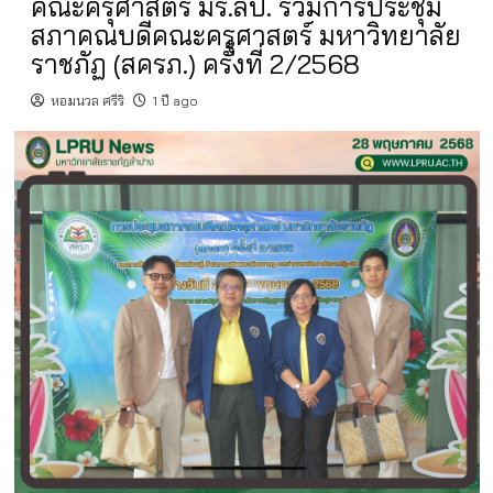
คณะครุศาสตร์ มร.ลป. ร่วมการประชุม
สภาคณบดีคณะครุศาสตร์ มหาวิทยาลัย
ราชภัฏ (สครภ.) ครั้งที่ 2/2568
หอมนวล ศรีริ
1 ปี ago