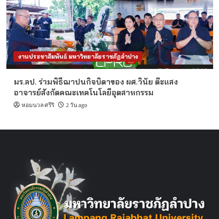
งานประชาสัมพันธ์ มหาวิทยาลัยราชภัฏลำปาง
มร.ลป. ร่วมพิธีฌาปนกิจบิดาของ ผศ.วินัย ต๊ะแสง
อาจารย์สังกัดคณะเทคโนโลยีอุตสาหกรรม
หอมนวล ศรีริ
2 วัน ago