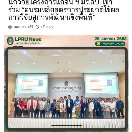
นักวิจัยโครงการแก้จน ฯ มร.ลป. เข้า
ร่วม “อบรมหลักสูตรการประยุกต์ใช้ผล
การวิจัยสู่การพัฒนาเชิงพื้นที่”
หอมนวล ศรีริ
1 ปี ago