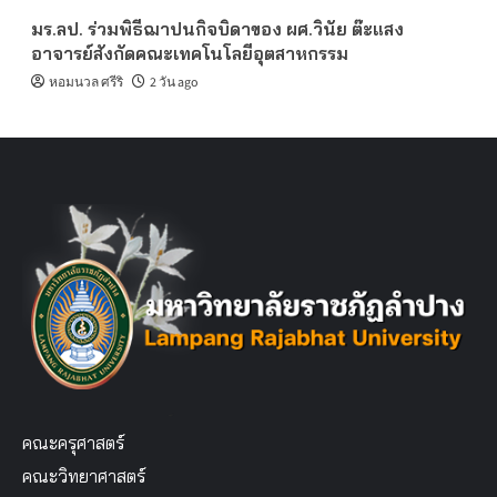
มร.ลป. ร่วมพิธีฌาปนกิจบิดาของ ผศ.วินัย ต๊ะแสง
อาจารย์สังกัดคณะเทคโนโลยีอุตสาหกรรม
หอมนวล ศรีริ
2 วัน ago
คณะครุศาสตร์
คณะวิทยาศาสตร์