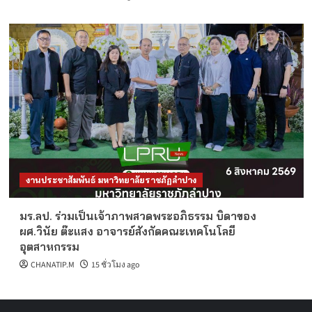
งานประชาสัมพันธ์ มหาวิทยาลัยราชภัฏลำปาง
มร.ลป. ร่วมเป็นเจ้าภาพสวดพระอภิธรรม บิดาของ
ผศ.วินัย ต๊ะแสง อาจารย์สังกัดคณะเทคโนโลยี
อุตสาหกรรม
CHANATIP.M
15 ชั่วโมง ago