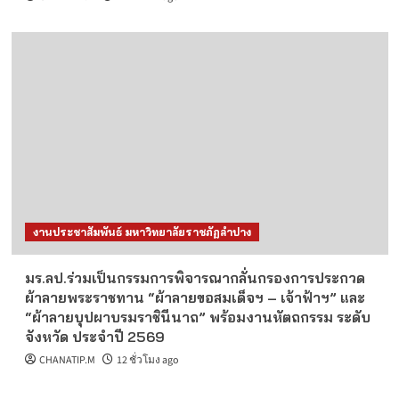
งานประชาสัมพันธ์ มหาวิทยาลัยราชภัฏลำปาง
มร.ลป.ร่วมเป็นกรรมการพิจารณากลั่นกรองการประกวด
ผ้าลายพระราชทาน “ผ้าลายขอสมเด็จฯ – เจ้าฟ้าฯ” และ
“ผ้าลายบุปผาบรมราชินีนาถ” พร้อมงานหัตถกรรม ระดับ
จังหวัด ประจำปี 2569
CHANATIP.M
12 ชั่วโมง ago