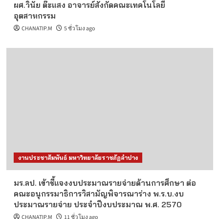
ผศ.วินัย ต๊ะแสง อาจารย์สังกัดคณะเทคโนโลยี
อุตสาหกรรม
CHANATIP.M
5 ชั่วโมง ago
งานประชาสัมพันธ์ มหาวิทยาลัยราชภัฏลำปาง
มร.ลป. เข้าชี้แจงงบประมาณรายจ่ายด้านการศึกษา ต่อ
คณะอนุกรรมาธิการวิสามัญพิจารณาร่าง พ.ร.บ.งบ
ประมาณรายจ่าย ประจำปีงบประมาณ พ.ศ. 2570
CHANATIP.M
11 ชั่วโมง ago