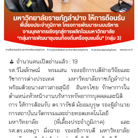
จำนวนคนเปิดอ่านแล้ว :
19
รศ.วิไลลักษณ์
พรมเสน รองอธิการบดีฝ่ายวิจัยและ
วิชาการต่างประเทศ มหาวิทยาลัยราชภัฏลำปาง
พร้อมด้วยนางสาวสายสุนีย์
อินทรไชย รักษาการใน
ตำแหน่งหัวหน้างานบริหารทรัพยากรบุคคลและนิติ
การ ให้การต้อนรับ ดร.วารัชต์ มัธยมบุรุษ รองผู้อำนวย
การสถาบันนวัตกรรมและถ่ายทอดเทคโนโลยี
มหาวิทยาลัย (พี่เลี้ยงประจำภูมิภาค) และ
รศ.ดร.เจษฎา มิ่งฉาย รองอธิการบดี มหาวิทยาลัย