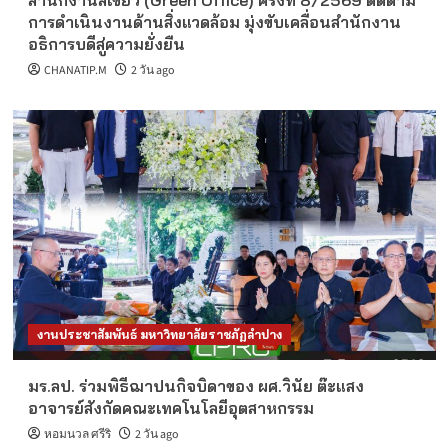
สำนักงานสีเขียว (Green Office) ครั้งที่ 8/2569 ติดตาม
การดำเนินงานด้านสิ่งแวดล้อม มุ่งขับเคลื่อนสำนักงาน
อธิการบดีสู่ความยั่งยืน
CHANATIP.M
2 วัน ago
งานประชาสัมพันธ์ มหาวิทยาลัยราชภัฏลำปาง
มร.ลป. ร่วมพิธีฌาปนกิจบิดาของ ผศ.วินัย ต๊ะแสง
อาจารย์สังกัดคณะเทคโนโลยีอุตสาหกรรม
หอมนวล ศรีริ
2 วัน ago