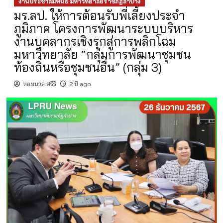
งานประชาสัมพันธ์ มหาวิทยาลัยราชภัฏลำปาง
มร.ลป. ให้การต้อนรับพี่เลี้ยงประจำ
ภูมิภาค โครงการพัฒนาระบบบริหาร
งานบุคลากรเชิงรุกสู่การพลิกโฉม
มหาวิทยาลัย “กลุ่มการพัฒนาชุมชน
ท้องถิ่นหรือชุมชนอื่น” (กลุ่ม 3)
หอมนวล ศรีริ
2 ปี ago