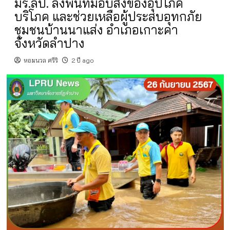
มร.ลป. ลงพื้นที่มอบสิ่งของอุปโภค
บริโภค และช่วยเหลือผู้ประสบอุทกภัย
ชุมชนบ้านนาแส่ง อำเภอเกาะคา
จังหวัดลำปาง
หอมนวล ศรีริ
2 ปี ago