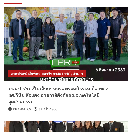
งานประชาสัมพันธ์ มหาวิทยาลัยราชภัฏลำปาง
มร.ลป. ร่วมเป็นเจ้าภาพสวดพระอภิธรรม บิดาของ
ผศ.วินัย ต๊ะแสง อาจารย์สังกัดคณะเทคโนโลยี
อุตสาหกรรม
CHANATIP.M
5 ชั่วโมง ago