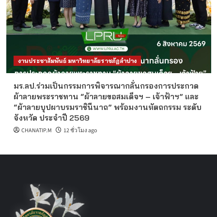
งานประชาสัมพันธ์ มหาวิทยาลัยราชภัฏลำปาง
มร.ลป.ร่วมเป็นกรรมการพิจารณากลั่นกรองการประกวด
ผ้าลายพระราชทาน “ผ้าลายขอสมเด็จฯ – เจ้าฟ้าฯ” และ
“ผ้าลายบุปผาบรมราชินีนาถ” พร้อมงานหัตถกรรม ระดับ
จังหวัด ประจำปี 2569
CHANATIP.M
12 ชั่วโมง ago