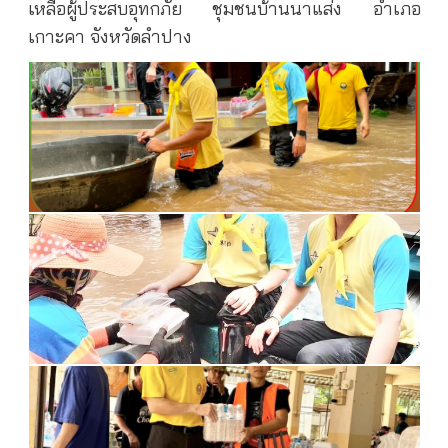
เหลือผู้ประสบอุทกภัย ชุมชนบ้านนาแส่ง อำเภอ
เกาะคา จังหวัดลำปาง