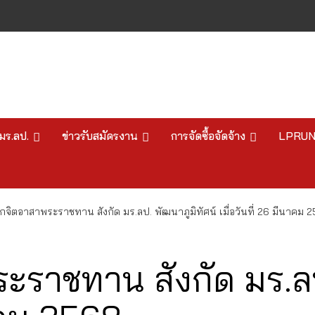
มร.ลป.
ข่าวรับสมัครงาน
การจัดซื้อจัดจ้าง
LPRU
กจิตอาสาพระราชทาน สังกัด มร.ลป. พัฒนาภูมิทัศน์ เมื่อวันที่ 26 มีนาคม 
ะราชทาน สังกัด มร.ลป