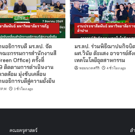
าสัมพันธ์ มหาวิทยาลัยราชภัฏ
งานประชาสัมพันธ์ มหาวิทยาลัยราช
ลำปาง
นอธิการบดี มร.ลป. จัด
มร.ลป. ร่วมพิธีฌาปนกิจบิ
คณะกรรมการสำนักงานสี
ผศ.วินัย ต๊ะแสง อาจารย์สั
reen Office) ครั้งที่
เทคโนโลยีอุตสาหกรรม
 ติดตามการดำเนินงาน
หอมนวล ศรีริ
4 ชั่วโมง ago
แวดล้อม มุ่งขับเคลื่อน
นอธิการบดีสู่ความยั่งยืน
IP.M
3 ชั่วโมง ago
คณะครุศาสตร์
สำ