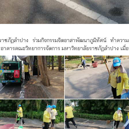
ราชภัฏลำปาง ร่วมกิจกรรมจิตอาสาพัฒนาภูมิทัศน์ ทำความ
งอาคารคณะวิทยาการจัดการ มหาวิทยาลัยราชภัฏลำปาง เมื่อว