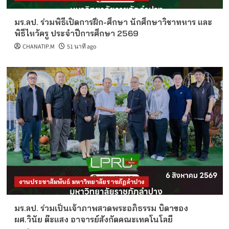
มร.ลป. ร่วมพิธีเปิดการฝึก-ศึกษา นักศึกษาวิชาทหาร และ
พิธีไหว้ครู ประจำปีการศึกษา 2569
CHANATIP.M
51 นาที ago
งานประชาสัมพันธ์ มหาวิทยาลัยราชภัฏลำปาง
มร.ลป. ร่วมเป็นเจ้าภาพสวดพระอภิธรรม บิดาของ
ผศ.วินัย ต๊ะแสง อาจารย์สังกัดคณะเทคโนโลยี