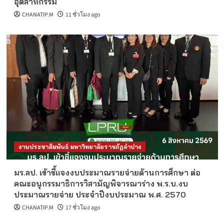
อุตสาหกรรม
CHANATIP.M
11 ชั่วโมง ago
งานประชาสัมพันธ์ มหาวิทยาลัยราชภัฏลำปาง
มร.ลป. เข้าชี้แจงงบประมาณรายจ่ายด้านการศึกษา ต่อ
คณะอนุกรรมาธิการวิสามัญพิจารณาร่าง พ.ร.บ.งบ
ประมาณรายจ่าย ประจำปีงบประมาณ พ.ศ. 2570
CHANATIP.M
17 ชั่วโมง ago