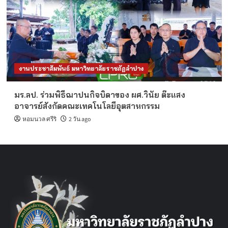
งานประชาสัมพันธ์ มหาวิทยาลัยราชภัฏลำปาง
มร.ลป. ร่วมพิธีฌาปนกิจบิดาของ ผศ.วินัย ต๊ะแสง
อาจารย์สังกัดคณะเทคโนโลยีอุตสาหกรรม
หอมนวล ศรีริ
2 วัน ago