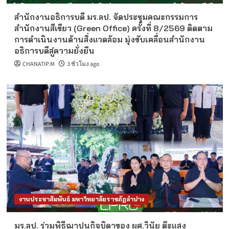
สำนักงานอธิการบดี มร.ลป. จัดประชุมคณะกรรมการ
สำนักงานสีเขียว (Green Office) ครั้งที่ 8/2569 ติดตาม
การดำเนินงานด้านสิ่งแวดล้อม มุ่งขับเคลื่อนสำนักงาน
อธิการบดีสู่ความยั่งยืน
CHANATIP.M
3 ชั่วโมง ago
งานประชาสัมพันธ์ มหาวิทยาลัยราชภัฏลำปาง
มร.ลป. ร่วมพิธีฌาปนกิจบิดาของ ผศ.วินัย ต๊ะแสง