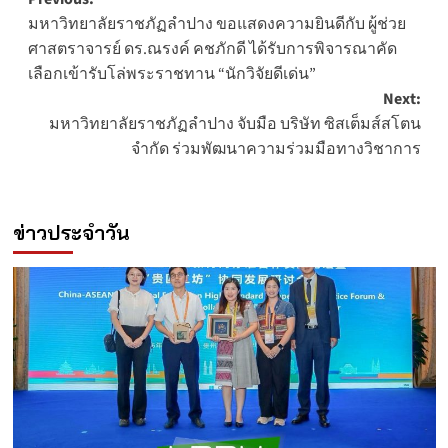
Post
มหาวิทยาลัยราชภัฏลำปาง ขอแสดงความยินดีกับ ผู้ช่วย
navigation
ศาสตราจารย์ ดร.ณรงค์ คชภักดี ได้รับการพิจารณาคัด
เลือกเข้ารับโล่พระราชทาน “นักวิจัยดีเด่น”
Next:
มหาวิทยาลัยราชภัฏลำปาง จับมือ บริษัท ซิสเต็มส์สโตน
จำกัด ร่วมพัฒนาความร่วมมือทางวิชาการ
ข่าวประจำวัน