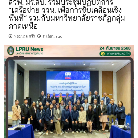
สวพ. มร.ลป. ร่วมประชุมปฏิบัติการ
“เครือข่าย ววน. เพื่อการขับเคลื่อนเชิง
พื้นที่” ร่วมกับมหาวิทยาลัยราชภัฏกลุ่ม
ภาคเหนือ
หอมนวล ศรีริ
11 เดือน ago