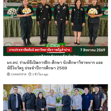
งานประชาสัมพันธ์ มหาวิทยาลัยราชภัฏลำปาง
มร.ลป. ร่วมพิธีเปิดการฝึก-ศึกษา นักศึกษาวิชาทหาร และ
พิธีไหว้ครู ประจำปีการศึกษา 2569
CHANATIP.M
5 ชั่วโมง ago