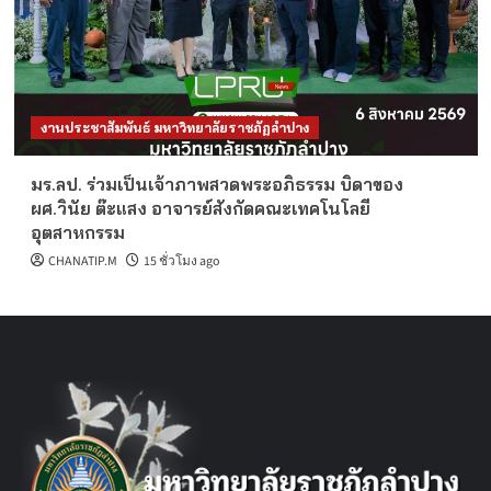
งานประชาสัมพันธ์ มหาวิทยาลัยราชภัฏลำปาง
มร.ลป. ร่วมเป็นเจ้าภาพสวดพระอภิธรรม บิดาของ
ผศ.วินัย ต๊ะแสง อาจารย์สังกัดคณะเทคโนโลยี
อุตสาหกรรม
CHANATIP.M
15 ชั่วโมง ago