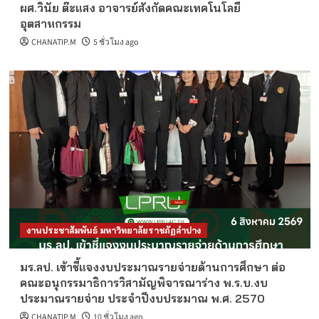
ผศ.วินัย ต๊ะแสง อาจารย์สังกัดคณะเทคโนโลยี
อุตสาหกรรม
CHANATIP.M
5 ชั่วโมง ago
งานประชาสัมพันธ์ มหาวิทยาลัยราชภัฏลำปาง
มร.ลป. เข้าชี้แจงงบประมาณรายจ่ายด้านการศึกษา ต่อ
คณะอนุกรรมาธิการวิสามัญพิจารณาร่าง พ.ร.บ.งบ
ประมาณรายจ่าย ประจำปีงบประมาณ พ.ศ. 2570
CHANATIP.M
10 ชั่วโมง ago