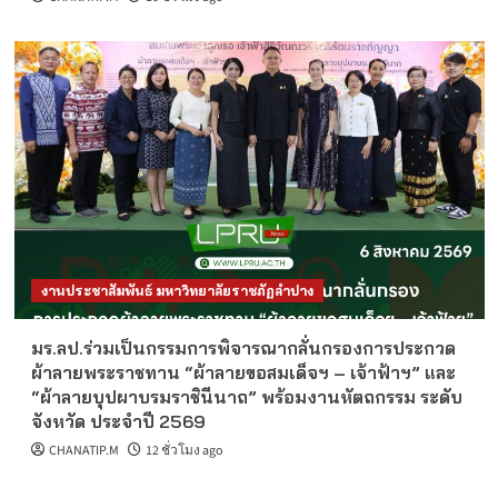
งานประชาสัมพันธ์ มหาวิทยาลัยราชภัฏลำปาง
มร.ลป.ร่วมเป็นกรรมการพิจารณากลั่นกรองการประกวด
ผ้าลายพระราชทาน “ผ้าลายขอสมเด็จฯ – เจ้าฟ้าฯ” และ
“ผ้าลายบุปผาบรมราชินีนาถ” พร้อมงานหัตถกรรม ระดับ
จังหวัด ประจำปี 2569
CHANATIP.M
12 ชั่วโมง ago