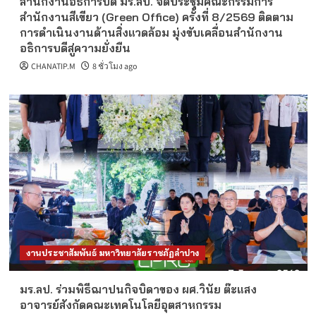
สำนักงานอธิการบดี มร.ลป. จัดประชุมคณะกรรมการ
สำนักงานสีเขียว (Green Office) ครั้งที่ 8/2569 ติดตาม
การดำเนินงานด้านสิ่งแวดล้อม มุ่งขับเคลื่อนสำนักงาน
อธิการบดีสู่ความยั่งยืน
CHANATIP.M
8 ชั่วโมง ago
งานประชาสัมพันธ์ มหาวิทยาลัยราชภัฏลำปาง
มร.ลป. ร่วมพิธีฌาปนกิจบิดาของ ผศ.วินัย ต๊ะแสง
อาจารย์สังกัดคณะเทคโนโลยีอุตสาหกรรม