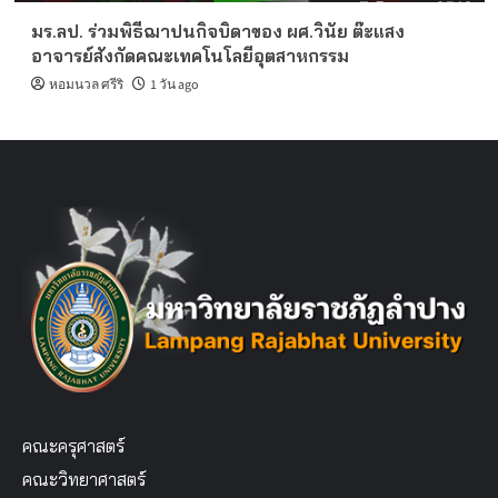
มร.ลป. ร่วมพิธีฌาปนกิจบิดาของ ผศ.วินัย ต๊ะแสง
อาจารย์สังกัดคณะเทคโนโลยีอุตสาหกรรม
หอมนวล ศรีริ
1 วัน ago
คณะครุศาสตร์
คณะวิทยาศาสตร์