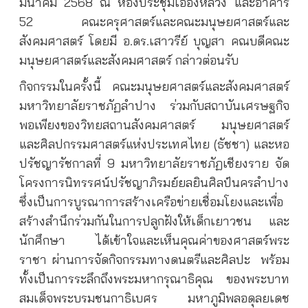
มีนาคม 2568 ณ ห้องประชุมเอื้องหลวง และอาคาร
52 คณะครุศาสตร์และคณะมนุษยศาสตร์และ
สังคมศาสตร์ โดยมี อ.ดร.เสาวรีย์ บุญสา คณบดีคณะ
มนุษยศาสตร์และสังคมศาสตร์ กล่าวต่อนรับ
กิจกรรมในครั้งนี้ คณะมนุษยศาสตร์และสังคมศาสตร์
มหาวิทยาลัยราชภัฏลำปาง ร่วมกับสถาบันเศรษฐกิจ
พอเพียงของวิทยสถานสังคมศาสตร์ มนุษยศาสตร์
และศิลปกรรมศาสตร์แห่งประเทศไทย (ธัชชา) และหอ
ปรัชญารัชกาลที่ 9 มหาวิทยาลัยราชภัฏเชียงราย จัด
โครงการนิทรรศน์ปรัชญาภิรมย์ยลยินศิลป์นครลำปาง
ซึ่งเป็นการบูรณาการสร้างเครือข่ายเชื่อมโยงและเพื่อ
สร้างสำนึกร่วมกันในการปลูกฝังให้เด็กเยาวชน และ
นักศึกษา ได้เข้าใจและเห็นคุณค่าของศาสตร์พระ
ราชา ผ่านการจัดกิจกรรมทางดนตรีและศิลปะ
พร้อม
ทั้งเป็นการระลึกถึงพระมหากรุณาธิคุณ ของพระบาท
สมเด็จพระบรมชนกาธิเบศร มหาภูมิพลอดุลยเดช