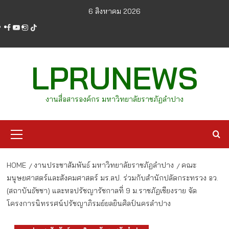
Skip
6 สิงหาคม 2026
to
facebook
youtube
instagram
tiktok
content
LPRUNEWS
งานสื่อสารองค์กร มหาวิทยาลัยราชภัฏลำปาง
Primary
Menu
HOME
งานประชาสัมพันธ์ มหาวิทยาลัยราชภัฏลำปาง
คณะ
มนุษยศาสตร์และสังคมศาสตร์ มร.ลป. ร่วมกับสำนักปลัดกระทรวง อว.
(สถาบันธัชชา) และหอปรัชญารัชกาลที่ 9 ม.ราชภัฏเชียงราย จัด
โครงการนิทรรศน์ปรัชญาภิรมย์ยลยินศิลป์นครลำปาง