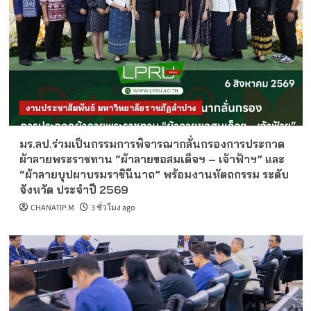
งานประชาสัมพันธ์ มหาวิทยาลัยราชภัฏลำปาง
มร.ลป.ร่วมเป็นกรรมการพิจารณากลั่นกรองการประกวด
ผ้าลายพระราชทาน “ผ้าลายขอสมเด็จฯ – เจ้าฟ้าฯ” และ
“ผ้าลายบุปผาบรมราชินีนาถ” พร้อมงานหัตถกรรม ระดับ
จังหวัด ประจำปี 2569
CHANATIP.M
3 ชั่วโมง ago