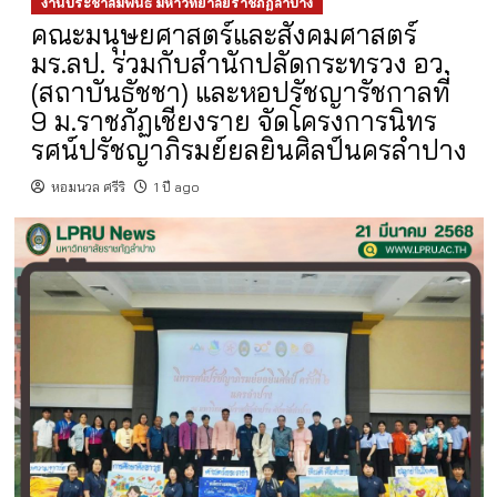
งานประชาสัมพันธ์ มหาวิทยาลัยราชภัฏลำปาง
คณะมนุษยศาสตร์และสังคมศาสตร์
มร.ลป. ร่วมกับสำนักปลัดกระทรวง อว.
(สถาบันธัชชา) และหอปรัชญารัชกาลที่
9 ม.ราชภัฏเชียงราย จัดโครงการนิทร
รศน์ปรัชญาภิรมย์ยลยินศิลป์นครลำปาง
หอมนวล ศรีริ
1 ปี ago