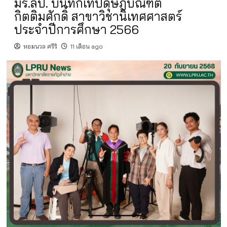
มร.ลป. บันทึกเทปดุษฎีบัณฑิต
กิตติมศักดิ์ สาขาวิชานิเทศศาสตร์
ประจำปีการศึกษา 2566
หอมนวล ศรีริ
11 เดือน ago