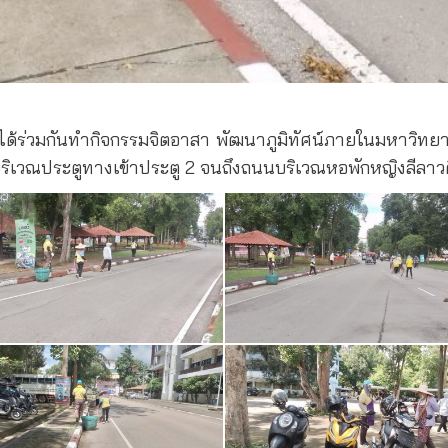
ได้ร่วมกันทำกิจกรรมจิตอาสา พัฒนาภูมิทัศน์ภายในมหาวิทย
ริเวณประตูทางเข้าประตู 2 จนถึงถนนบริเวณหอพักหญิงลีลาว