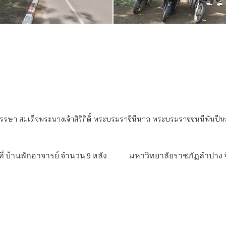
พรรษา สมเด็จพระนางเจ้าสิริกิติ์ พระบรมราชินีนาถ พระบรมราชชนนีพันปี
่ บ้านพักอาจารย์ จำนวน 9 หลัง
มหาวิทยาลัยราชภัฏลำปาง จ