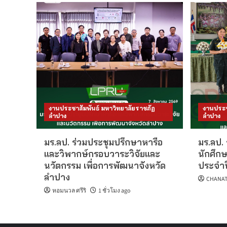
งานประชาสัมพันธ์ มหาวิทยาลัยราชภัฏ
งานประช
ลำปาง
ลำปาง
มร.ลป. ร่วมประชุมปรึกษาหารือ
มร.ลป. 
และวิพากษ์กรอบวาระวิจัยและ
นักศึกษ
นวัตกรรม เพื่อการพัฒนาจังหวัด
ประจำป
ลำปาง
CHANAT
หอมนวล ศรีริ
1 ชั่วโมง ago