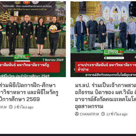
าสัมพันธ์ มหาวิทยาลัยราชภัฏ
งานประชาสัมพันธ์ มหาวิทยาลัยราช
ลำปาง
ร่วมพิธีเปิดการฝึก-ศึกษา
มร.ลป. ร่วมเป็นเจ้าภาพส
าวิชาทหาร และพิธีไหว้ครู
อภิธรรม บิดาของ ผศ.วินัย 
ีการศึกษา 2569
อาจารย์สังกัดคณะเทคโนโล
อุตสาหกรรม
IP.M
3 ชั่วโมง ago
CHANATIP.M
13 ชั่วโมง ago