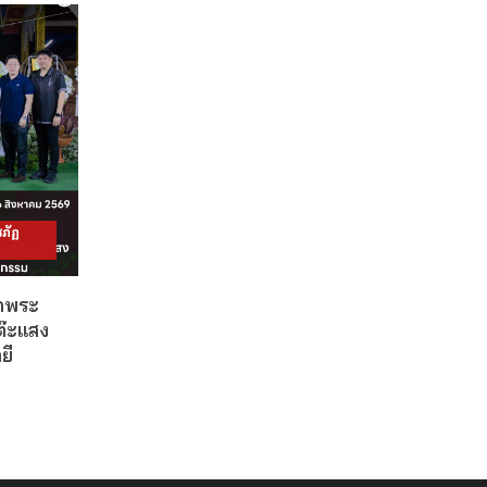
ภัฏ
วดพระ
ต๊ะแสง
ยี