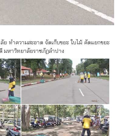
าลัย ทำความสะอาด จัดเก็บขยะ ใบไม้ คัดแยกขยะ
ดี มหาวิทยาลัยราชภัฏลำปาง