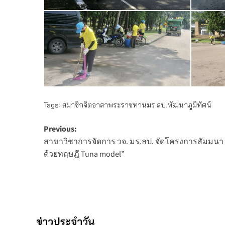
Tags:
สมาชิกจิตอาสาพระราชทานมร.ลป.พัฒนาภูมิทัศน์
Post
Previous:
สาขาวิชาการจัดการ วจ. มร.ลป. จัดโครงการสัมมนา เร
navigation
ด้วยทฤษฎี Tuna model”
ข่าวประจำวัน