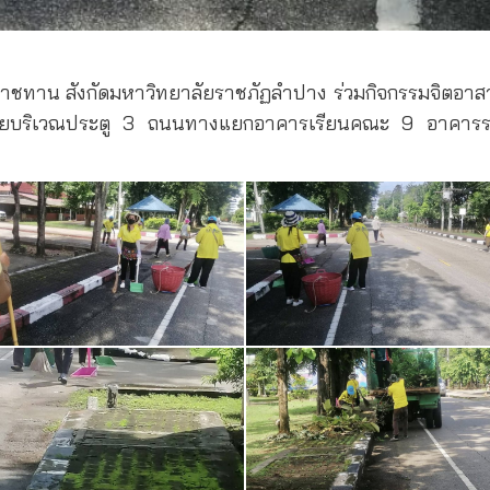
ะราชทาน สังกัดมหาวิทยาลัยราชภัฏลำปาง ร่วมกิจกรรมจิตอาส
ลัยบริเวณประตู 3 ถนนทางแยกอาคารเรียนคณะ 9 อาคารร