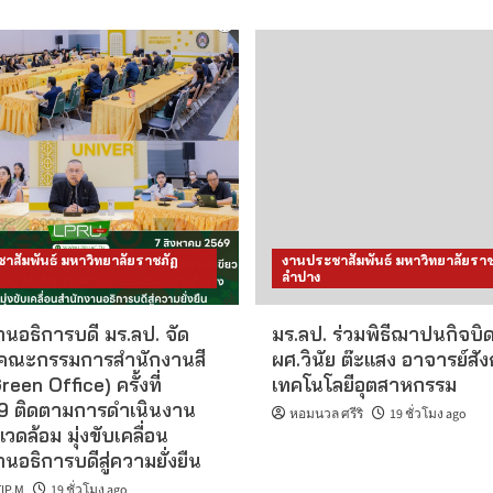
าสัมพันธ์ มหาวิทยาลัยราชภัฏ
งานประชาสัมพันธ์ มหาวิทยาลัยราช
ลำปาง
นอธิการบดี มร.ลป. จัด
มร.ลป. ร่วมพิธีฌาปนกิจบิ
คณะกรรมการสำนักงานสี
ผศ.วินัย ต๊ะแสง อาจารย์สั
reen Office) ครั้งที่
เทคโนโลยีอุตสาหกรรม
 ติดตามการดำเนินงาน
หอมนวล ศรีริ
19 ชั่วโมง ago
แวดล้อม มุ่งขับเคลื่อน
นอธิการบดีสู่ความยั่งยืน
IP.M
19 ชั่วโมง ago