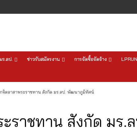
มร.ลป.
ข่าวรับสมัครงาน
การจัดซื้อจัดจ้าง
LPRU
กจิตอาสาพระราชทาน สังกัด มร.ลป. พัฒนาภูมิทัศน์
ะราชทาน สังกัด มร.ลป