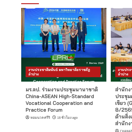
งานประชาสัมพันธ์ มหาวิทยาลัยราชภัฏ
งานประช
ลำปาง
ลำปาง
มร.ลป. ร่วมงานประชุมนานาชาติ
สำนักงา
China-ASEAN High-Standard
ประชุม
Vocational Cooperation and
เขียว (G
Practice Forum
8/2569
ด้านสิ่ง
หอมนวล ศรีริ
18 ชั่วโมง ago
สำนักงา
CHANAT