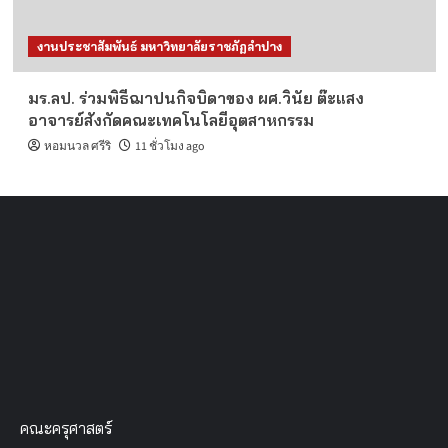
งานประชาสัมพันธ์ มหาวิทยาลัยราชภัฏลำปาง
มร.ลป. ร่วมพิธีฌาปนกิจบิดาของ ผศ.วินัย ต๊ะแสง
อาจารย์สังกัดคณะเทคโนโลยีอุตสาหกรรม
หอมนวล ศรีริ
11 ชั่วโมง ago