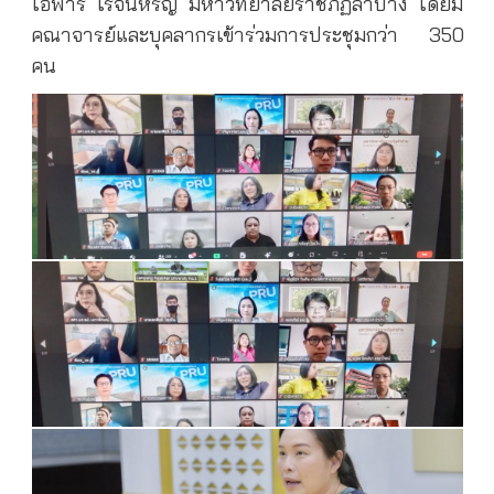
โอฬาร โรจน์หิรัญ มหาวิทยาลัยราชภัฏลำปาง โดยมี
คณาจารย์และบุคลากรเข้าร่วมการประชุมกว่า 350
คน