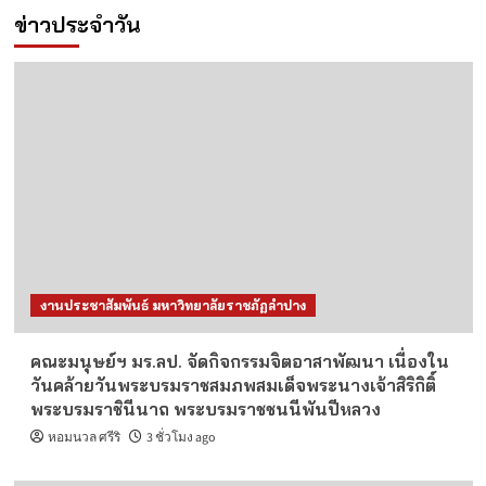
ข่าวประจำวัน
งานประชาสัมพันธ์ มหาวิทยาลัยราชภัฏลำปาง
คณะมนุษย์ฯ มร.ลป. จัดกิจกรรมจิตอาสาพัฒนา เนื่องใน
วันคล้ายวันพระบรมราชสมภพสมเด็จพระนางเจ้าสิริกิติ์
พระบรมราชินีนาถ พระบรมราชชนนีพันปีหลวง
หอมนวล ศรีริ
3 ชั่วโมง ago