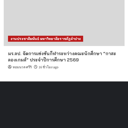
งานประชาสัมพันธ์ มหาวิทยาลัยราชภัฏลำปาง
มร.ลป. จัดการแข่งขันกีฬาระหว่างคณะนักศึกษา “กาสะ
ลองเกมส์” ประจำปีการศึกษา 2569
หอมนวล ศรีริ
16 ชั่วโมง ago