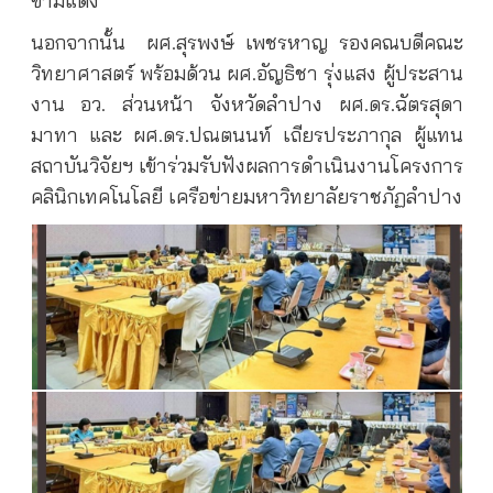
ขามแดง
นอกจากนั้น
ผศ.สุรพงษ์ เพชรหาญ รองคณบดีคณะ
วิทยาศาสตร์ พร้อมด้วน ผศ.อัญธิชา รุ่งแสง ผู้ประสาน
งาน อว. ส่วนหน้า จังหวัดลำปาง ผศ.ดร.ฉัตรสุดา
มาทา และ ผศ.ดร.ปณตนนท์ เถียรประภากุล ผู้แทน
สถาบันวิจัยฯ เข้าร่วมรับฟังผลการดำเนินงานโครงการ
คลินิกเทคโนโลยี เครือข่ายมหาวิทยาลัยราชภัฏลำปาง