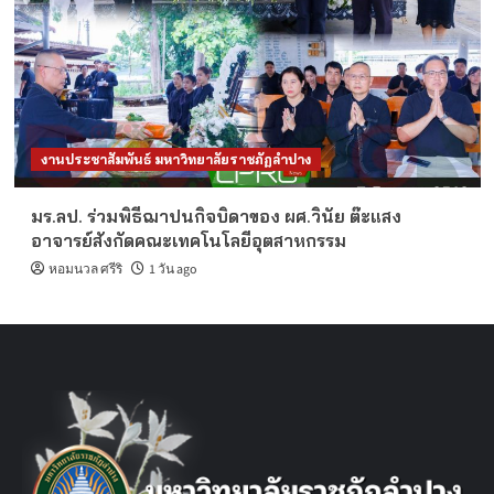
งานประชาสัมพันธ์ มหาวิทยาลัยราชภัฏลำปาง
มร.ลป. ร่วมพิธีฌาปนกิจบิดาของ ผศ.วินัย ต๊ะแสง
อาจารย์สังกัดคณะเทคโนโลยีอุตสาหกรรม
หอมนวล ศรีริ
1 วัน ago