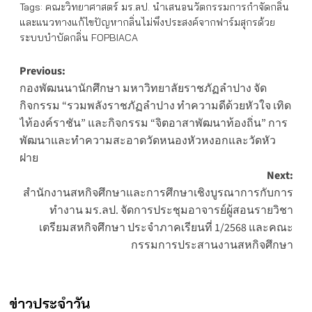
Tags:
คณะวิทยาศาสตร์ มร.ลป. นำเสนอนวัตกรรมการกำจัดกลิ่น
และแนวทางแก้ไขปัญหากลิ่นไม่พึงประสงค์จากฟาร์มสุกรด้วย
ระบบบำบัดกลิ่น FOPBIACA
Post
Previous:
กองพัฒนนานักศึกษา มหาวิทยาลัยราชภัฏลำปาง จัด
navigation
กิจกรรม “รวมพลังราชภัฏลำปาง ทำความดีด้วยหัวใจ เทิด
ไท้องค์ราชัน” และกิจกรรม “จิตอาสาพัฒนาท้องถิ่น” การ
พัฒนาและทำความสะอาดวัดหนองหัวหงอกและวัดหัว
ฝาย
Next:
สำนักงานสหกิจศึกษาและการศึกษาเชิงบูรณาการกับการ
ทำงาน มร.ลป. จัดการประชุมอาจารย์ผู้สอนรายวิชา
เตรียมสหกิจศึกษา ประจำภาคเรียนที่ 1/2568 และคณะ
กรรมการประสานงานสหกิจศึกษา
ข่าวประจำวัน