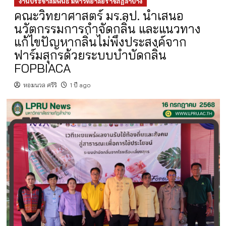
งานประชาสัมพันธ์ มหาวิทยาลัยราชภัฏลำปาง
คณะวิทยาศาสตร์ มร.ลป. นำเสนอ
นวัตกรรมการกำจัดกลิ่น และแนวทาง
แก้ไขปัญหากลิ่นไม่พึงประสงค์จาก
ฟาร์มสุกรด้วยระบบบำบัดกลิ่น
FOPBIACA
หอมนวล ศรีริ
1 ปี ago