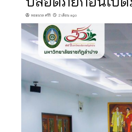
ปลอดภัยก่อนเปิด
หอมนวล ศรีริ
2 เดือน ago