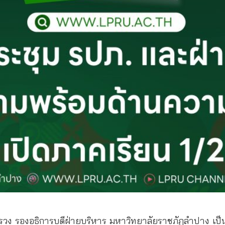
ิทธิสรวง รองอธิการบดีฝ่ายบริหาร มหาวิทยาลัยราชภัฏลำปา