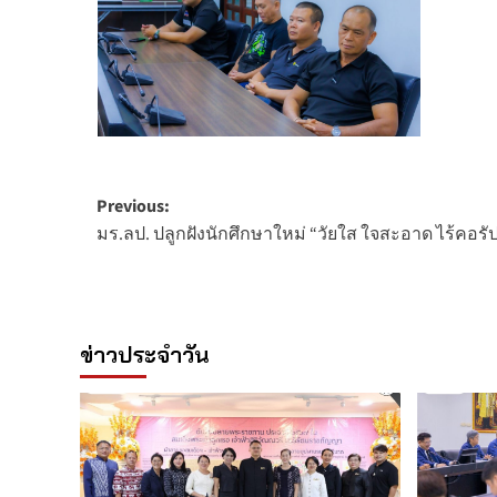
Post
Previous:
มร.ลป. ปลูกฝังนักศึกษาใหม่ “วัยใส ใจสะอาด ไร้คอรัปช
navigation
ข่าวประจำวัน