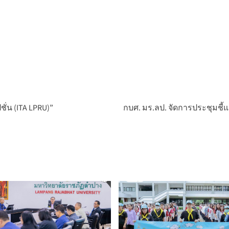
ั่น (ITA LPRU)”
กบศ. มร.ลป. จัดการประชุมชี้