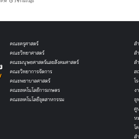
IP.M
3 ชั่วโมง ago
คณะครุศาสตร์
สำ
คณะวิทยาศาสตร์
สำ
คณะมนุษยศาสตร์และสังคมศาสตร์
สำ
คณะวิทยาการจัดการ
สถ
คณะพยาบาลศาสตร์
โร
คณะเทคโนโลยีการเกษตร
งา
คณะเทคโนโลยีอุตสาหกรรม
อุ
ศู
หม
โค
สำ