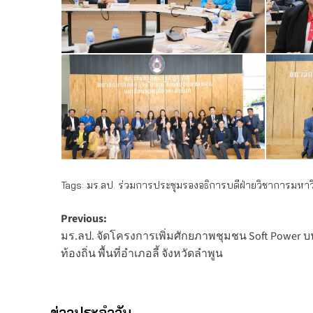
Tags:
มร.ลป. ร่วมการประชุมรองอธิการบดีฝ่ายวิชาการมหาวิ
Post
Previous:
มร.ลป. จัดโครงการเพิ่มศักยภาพชุมชน Soft Power
navigation
ท้องถิ่น พื้นที่อำเภอลี้ จังหวัดลำพูน
ข่าวประจำวัน