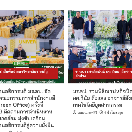
าสัมพันธ์ มหาวิทยาลัยราชภัฏ
งานประชาสัมพันธ์ มหาวิทยาลัยราช
ลำปาง
นอธิการบดี มร.ลป. จัด
มร.ลป. ร่วมพิธีฌาปนกิจบิ
คณะกรรมการสำนักงานสี
ผศ.วินัย ต๊ะแสง อาจารย์สั
reen Office) ครั้งที่
เทคโนโลยีอุตสาหกรรม
 ติดตามการดำเนินงาน
หอมนวล ศรีริ
4 ชั่วโมง ago
แวดล้อม มุ่งขับเคลื่อน
นอธิการบดีสู่ความยั่งยืน