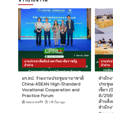
งานประชาสัมพันธ์ มหาวิทยาลัยราชภัฏ
งานประช
ลำปาง
ลำปาง
มร.ลป. ร่วมงานประชุมนานาชาติ
สำนักงา
China-ASEAN High-Standard
ประชุม
Vocational Cooperation and
เขียว (G
Practice Forum
8/2569
ด้านสิ่ง
หอมนวล ศรีริ
3 ชั่วโมง ago
สำนักงา