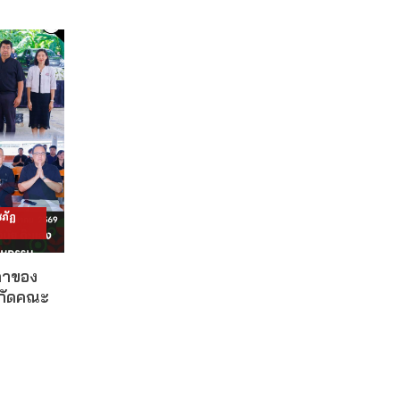
ภัฏ
ดาของ
งกัดคณะ