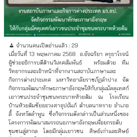
จำนวนคนเปิดอ่านแล้ว :
29
เมื่อวันที่ 13 พฤษภาคม 2568
อ.อัจฉริยา ครุธาโรจน์
ผู้ช่วยอธิการบดีด้านวิเทศสัมพันธ์
พร้อมด้วย ทีม
วิทยากรและเจ้าหน้าที่จากงานสถาบันภาษาและ
กิจการต่างประเทศ มหาวิทยาลัยราชภัฏลำปาง จัด
กิจกรรมพัฒนาทักษะภาษาอังกฤษให้กับกลุ่มมัคคุเทศก์
เยาวชนประจำชุมชนพระบาทห้วยต้ม ณ โรงเรียน
บ้านห้วยต้มชัยยะวงศาอุปถัมภ์ ตำบลนาทราย อำเภอ
ลี้ จังหวัดลำพูน ซึ่งกิจกรรมดังกล่าวเป็นส่วนหนึ่งของ
โครงการพัฒนาสมรรถนะภาษาอังกฤษเพื่อยกระดับ
ชุมชนสู่สากล โดยมีกลุ่มเยาวชน ศิษย์เก่าและศิษย์