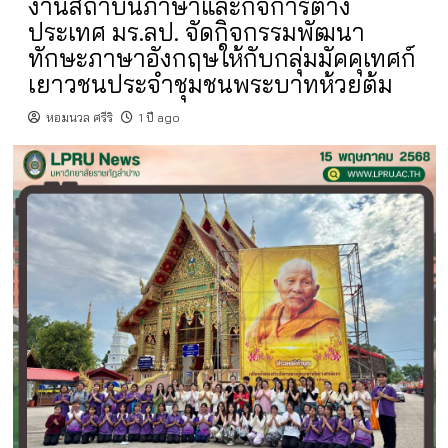
งานสถาบันภาษาและกิจการต่าง
ประเทศ มร.ลป. จัดกิจกรรมพัฒนา
ทักษะภาษาอังกฤษให้กับกลุ่มมัคคุเทศก์
เยาวชนประจำชุมชนพระบาทห้วยต้ม
หอมนวล ศรีริ
1 ปี ago