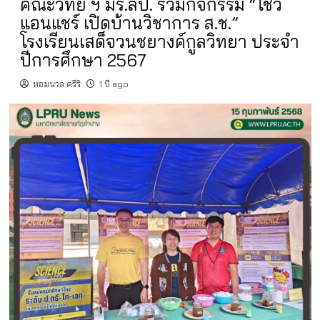
คณะวิทย์ ฯ มร.ลป. ร่วมกิจกรรม “โชว์
แอนแชร์ เปิดบ้านวิชาการ ส.ช.”
โรงเรียนเสด็จวนชยางค์กูลวิทยา ประจำ
ปีการศึกษา 2567
หอมนวล ศรีริ
1 ปี ago