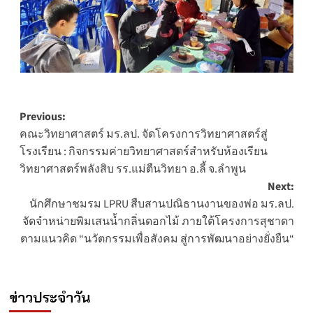
Post
Previous:
คณะวิทยาศาสตร์ มร.ลป. จัดโครงการวิทยาศาสตร์สู่
navigation
โรงเรียน : กิจกรรมค่ายวิทยาศาสตร์สำหรับห้องเรียน
วิทยาศาสตร์พลังสิบ รร.แม่ตืนวิทยา อ.ลี้ จ.ลำพูน
Next:
นักศึกษาชมรม LPRU สืบสานปณิธานงานของพ่อ มร.ลป.
จัดจำหน่ายพิมเสนน้ำกลิ่นดอกไม้ ภายใต้โครงการสุชาดา
ตามแนวคิด “นวัตกรรมเพื่อสังคม สู่การพัฒนาอย่างยั่งยืน“
ข่าวประจำวัน