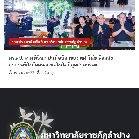
งานประชาสัมพันธ์ มหาวิทยาลัยราชภัฏลำปาง
มร.ลป. ร่วมพิธีฌาปนกิจบิดาของ ผศ.วินัย ต๊ะแสง
อาจารย์สังกัดคณะเทคโนโลยีอุตสาหกรรม
หอมนวล ศรีริ
1 วัน ago