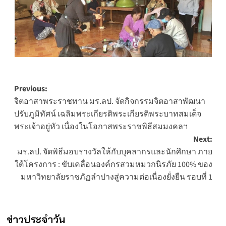
Post
Previous:
จิตอาสาพระราชทาน มร.ลป. จัดกิจกรรมจิตอาสาพัฒนา
navigation
ปรับภูมิทัศน์ เฉลิมพระเกียรติพระเกียรติพระบาทสมเด็จ
พระเจ้าอยู่หัว เนื่องในโอกาสพระราชพิธีสมมงคลฯ
Next:
มร.ลป. จัดพิธีมอบรางวัลให้กับบุคลากรและนักศึกษา ภาย
ใต้โครงการ : ขับเคลื่อนองค์กรสวมหมวกนิรภัย 100% ของ
มหาวิทยาลัยราชภัฏลำปางสู่ความต่อเนื่องยั่งยืน รอบที่ 1
ข่าวประจำวัน