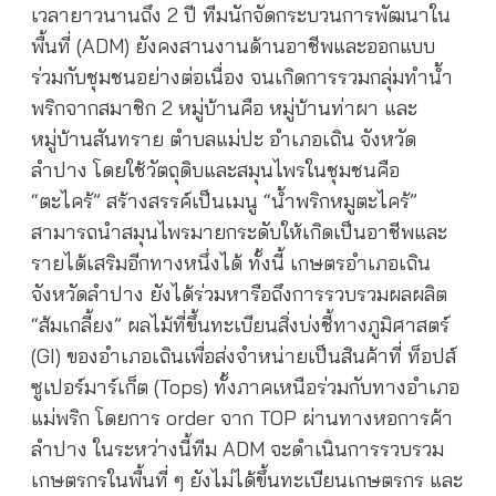
เวลายาวนานถึง 2 ปี ทีมนักจัดกระบวนการพัฒนาใน
พื้นที่ (ADM) ยังคงสานงานด้านอาชีพและออกแบบ
ร่วมกับชุมชนอย่างต่อเนื่อง จนเกิดการรวมกลุ่มทำน้ำ
พริกจากสมาชิก 2 หมู่บ้านคือ หมู่บ้านท่าผา และ
หมู่บ้านสันทราย ตำบลแม่ปะ อำเภอเถิน จังหวัด
ลำปาง โดยใช้วัตถุดิบและสมุนไพรในชุมชนคือ
“ตะไคร้” สร้างสรรค์เป็นเมนู “น้ำพริกหมูตะไคร้”
สามารถนำสมุนไพรมายกระดับให้เกิดเป็นอาชีพและ
รายได้เสริมอีกทางหนึ่งได้ ทั้งนี้ เกษตรอำเภอเถิน
จังหวัดลำปาง ยังได้ร่วมหารือถึงการรวบรวมผลผลิต
“ส้มเกลี้ยง” ผลไม้ที่ขึ้นทะเบียนสิ่งบ่งชี้ทางภูมิศาสตร์
(GI) ของอำเภอเถินเพื่อส่งจำหน่ายเป็นสินค้าที่ ท็อปส์
ซูเปอร์มาร์เก็ต (Tops) ทั้งภาคเหนือร่วมกับทางอำเภอ
แม่พริก โดยการ order จาก TOP ผ่านทางหอการค้า
ลำปาง ในระหว่างนี้ทีม ADM จะดำเนินการรวบรวม
เกษตรกรในพื้นที่ ๆ ยังไม่ได้ขึ้นทะเบียนเกษตรกร และ