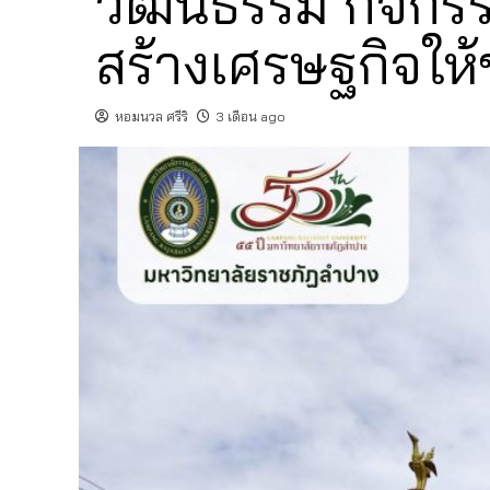
วัฒนธรรม กิจกร
สร้างเศรษฐกิจให
หอมนวล ศรีริ
3 เดือน ago