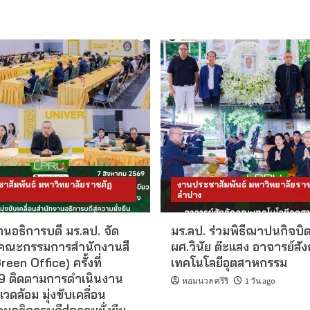
าสัมพันธ์ มหาวิทยาลัยราชภัฏ
งานประชาสัมพันธ์ มหาวิทยาลัยราช
ลำปาง
นอธิการบดี มร.ลป. จัด
มร.ลป. ร่วมพิธีฌาปนกิจบิ
คณะกรรมการสำนักงานสี
ผศ.วินัย ต๊ะแสง อาจารย์สั
reen Office) ครั้งที่
เทคโนโลยีอุตสาหกรรม
 ติดตามการดำเนินงาน
หอมนวล ศรีริ
1 วัน ago
แวดล้อม มุ่งขับเคลื่อน