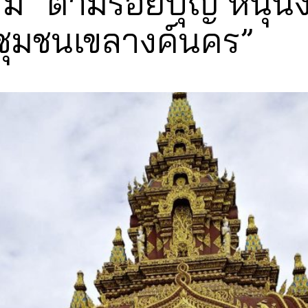
รม “ตามรอยบุญ หนุนง
้ชุมชนเขลางค์นคร”