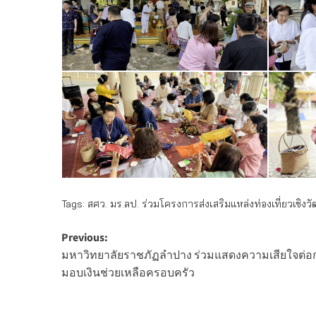
Tags:
สศว. มร.ลป. ร่วมโครงการส่งเสริมแหล่งท่องเที่ยวเช
Post
Previous:
มหาวิทยาลัยราชภัฏลำปาง ร่วมแสดงความเสียใจต่อ
navigation
มอบเงินช่วยเหลือครอบครัว