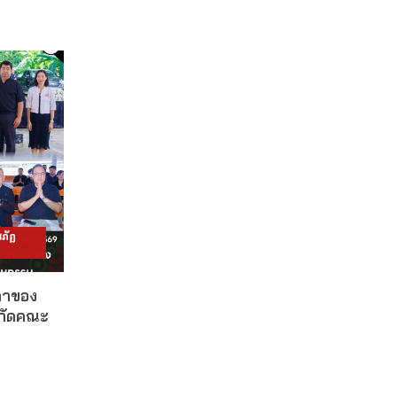
ภัฏ
ดาของ
งกัดคณะ