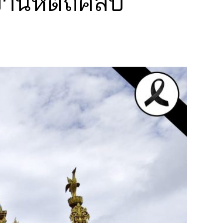
านหัตถศิลป์