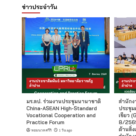
ข่าวประจำวัน
งานประชาสัมพันธ์ มหาวิทยาลัยราชภัฏ
งานประช
ลำปาง
ลำปาง
มร.ลป. ร่วมงานประชุมนานาชาติ
สำนักงา
China-ASEAN High-Standard
ประชุม
Vocational Cooperation and
เขียว (G
Practice Forum
8/2569
ด้านสิ่ง
หอมนวล ศรีริ
1 วัน ago