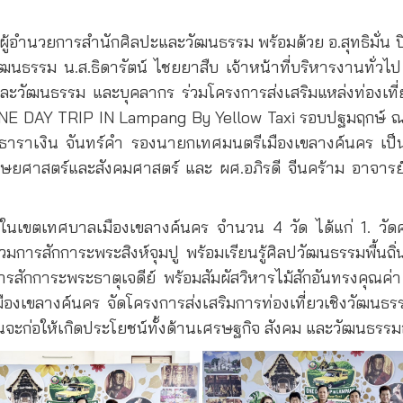
ผู้อำนวยการสำนักศิลปะและวัฒนธรรม พร้อมด้วย อ.สุทธิมั่น
ฒนธรรม น.ส.ธิดารัตน์ ไชยยาสืบ เจ้าหน้าที่บริหารงานทั่ว
และวัฒนธรรม และบุคลากร ร่วมโครงการส่งเสริมแหล่งท่องเท
” ONE DAY TRIP IN Lampang By Yellow Taxi รอบปฐมฤกษ์
าราเงิน จันทร์คำ รองนายกเทศมนตรีเมืองเขลางค์นคร เป็น
ุษยศาสตร์และสังคมศาสตร์ และ ผศ.อภิรดี จีนคร้าม อาจารย
สำคัญในเขตเทศบาลเมืองเขลางค์นคร จำนวน 4 วัด ได้แก่ 1. ว
รสักการะพระสิงห์จุมปู พร้อมเรียนรู้ศิลปวัฒนธรรมพื้นถิ่น
กการะพระธาตุเจดีย์ พร้อมสัมผัสวิหารไม้สักอันทรงคุณค่า นอ
ืองเขลางค์นคร จัดโครงการส่งเสริมการท่องเที่ยวเชิงวัฒนธรรม 
จะก่อให้เกิดประโยชน์ทั้งด้านเศรษฐกิจ สังคม และวัฒนธรรมอ