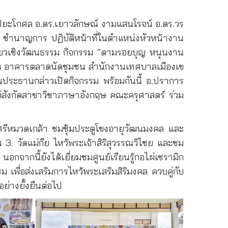
 ปิยะโกศล อ.ดร.เยาวลักษณ์ งามแสนโรจน์ อ.ดร.วร
ไป ชำนาญการ ปฏิบัติหน้าที่ในตำแหน่งหัวหน้างาน
ี่ยวเชิงวัฒนธรรม กิจกรรม “ตามรอยบุญ หนุนงาน
 ณ อาคารตลาดนัดชุมชน สำนักงานเทศบาลเมืองเข
ประธานกล่าวเปิดกิจกรรม พร้อมกันนี้ อ.ปราการ
์สังกัดสาขาวิชาภาษาอังกฤษ คณะครุศาสตร์ ร่วม
ัดศรีหมวดเกล้า ชมซุ้มประตูโขงอายุวัฒนมงคล และ
 3. วัดแม่กืย ไหว้พระเจ้าสิริสุวรรณวิไชย และชม
กจากนี้ยังได้เยี่ยมชมศูนย์เรียนรู้กอไผ่เซรามิก
เพื่อส่งเสริมการไหว้พระเสริมสิริมงคล ควบคู่กับ
ย่างยั้งยืนต่อไป