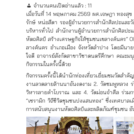
จำนวนคนเปิดอ่านแล้ว :
11
เมื่อวันที่ 14 พฤษภาคม 2569 ผศ.เจษฎา ทองสุข 
รักษ์ หน่อสีดา รองผู้อำนวยการสำนักศิลปะและวั
บริหารทั่วไป สำนักงานผู้อำนวยการสำนักศิลปะ
หัตถศิลป์ สร้างเศรษฐกิจให้ชุมชนเขลางค์นคร
ลางค์นคร อำเภอเมือง จังหวัดลำปาง โดยมีนายธ
ใจดี อาจารย์สังกัดสาขาวิชาดนตรีศึกษา คณะมน
กิจกรรมในครั้งนี้ด้วย
กิจกรรมครั้งนี้ได้นำนักท่องเที่ยวเยี่ยมชมวัด
งานลวดลายล้านนาอันงดงาม 2. วัดชมพูหลวง ร่วมกา
วิหารลายคำโบราณ และ 4. วัดม่อนจำศีล ร่วมการสั
“เซรามิก วิถีชีวิตชุมชนปงแสนทอง” ซึ่งเทศบาลเม
การสนับสนุนงานหัตถศิลป์และผลิตภัณฑ์ชุมชน อัน