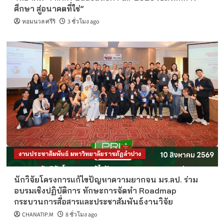
ศึกษา สู่อนาคตที่ใช่”
หอมนวล ศรีริ
3 ชั่วโมง ago
งานประชาสัมพันธ์ มหาวิทยาลัยราชภัฏลำปาง
นักวิจัยโครงการแก้ไขปัญหาความยากจน มร.ลป. ร่วม
อบรมเชิงปฏิบัติการ ทักษะการจัดทำ Roadmap
กระบวนการสื่อสารและประชาสัมพันธ์งานวิจัย
CHANATIP.M
8 ชั่วโมง ago