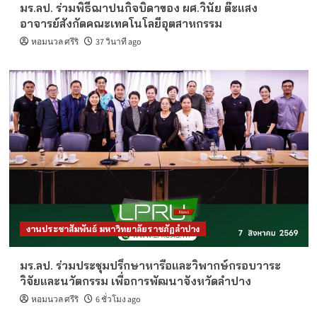
มร.ลป. ร่วมพิธีฌาปนกิจบิดาของ ผศ.วินัย ต๊ะแสง
อาจารย์สังกัดคณะเทคโนโลยีอุตสาหกรรม
หอมนวล ศรีริ
37 วินาที ago
งานประชาสัมพันธ์ มหาวิทยาลัยราชภัฏลำปาง
มร.ลป. ร่วมประชุมปรึกษาหารือและวิพากษ์กรอบวาระ
วิจัยและนวัตกรรม เพื่อการพัฒนาจังหวัดลำปาง
หอมนวล ศรีริ
6 ชั่วโมง ago