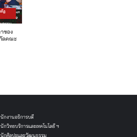
ภัฏ
ดาของ
งกัดคณะ
นักงานอธิการบดี
นักวิทยบริการและเทคโนโลยี ฯ
นักศิลปะและวัฒนธรรม