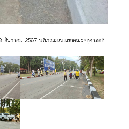
ี่ 13 ธันวาคม 2567 บริเวณถนนแยกคณะครุศาสตร์