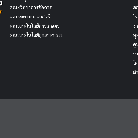
คณะวิทยาการจัดการ
สถ
คณะพยาบาลศาสตร์
โร
คณะเทคโนโลยีการเกษตร
งา
คณะเทคโนโลยีอุตสาหกรรม
อุ
ศู
หม
โค
สำ