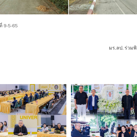
ี่ 9-5-65
มร.ลป. ร่วม