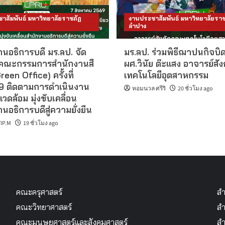
าสัมพันธ์ มหาวิทยาลัยราชภัฏ
งานประชาสัมพันธ์ มหาวิทยาลัยราช
ลำปาง
นอธิการบดี มร.ลป. จัด
มร.ลป. ร่วมพิธีฌาปนกิจบิ
คณะกรรมการสำนักงานสี
ผศ.วินัย ต๊ะแสง อาจารย์สั
reen Office) ครั้งที่
เทคโนโลยีอุตสาหกรรม
 ติดตามการดำเนินงาน
หอมนวล ศรีริ
20 ชั่วโมง ago
แวดล้อม มุ่งขับเคลื่อน
นอธิการบดีสู่ความยั่งยืน
IP.M
19 ชั่วโมง ago
คณะครุศาสตร์
สำ
คณะวิทยาศาสตร์
สำ
คณะมนุษยศาสตร์และสังคมศาสตร์
สำ