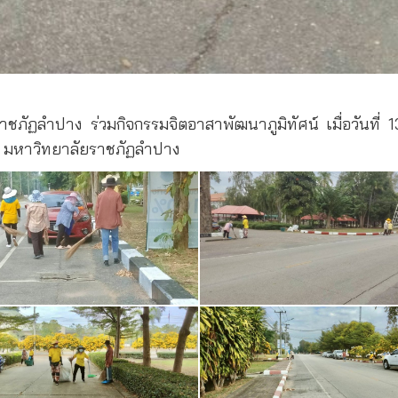
ชภัฏลำปาง ร่วมกิจกรรมจิตอาสาพัฒนาภูมิทัศน์ เมื่อวันท
ญ มหาวิทยาลัยราชภัฏลำปาง