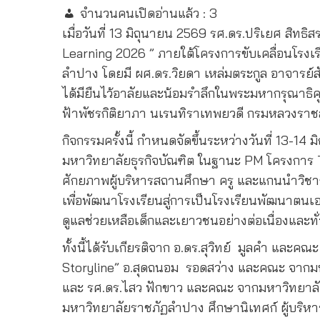
จำนวนคนเปิดอ่านแล้ว :
3
เมื่อวันที่ 13 มิถุนายน 2569 รศ.ดร.ปริเยศ สิทธ
Learning 2026 ” ภายใต้โครงการขับเคลื่อนโรงเร
ลำปาง โดยมี ผศ.ดร.วิยดา เหล่มตระกูล อาจารย์สั
ได้มียืนไว้อาลัยและน้อมรำลึกในพระมหากรุณาธิค
ฟ้าพัชรกิติยาภา นเรนทิราเทพยวดี กรมหลวงราชส
กิจกรรมครั้งนี้ กำหนดจัดขึ้นระหว่างวันที่ 1
มหาวิทยาลัยธุรกิจบัณฑิต ในฐานะ PM โครงการ TS
ศักยภาพผู้บริหารสถานศึกษา ครู และแกนนำวิชาก
เพื่อพัฒนาโรงเรียนสู่การเป็นโรงเรียนพัฒนาตนเอ
ดูแลช่วยเหลือเด็กและเยาวชนอย่างต่อเนื่องและทั่
ทั้งนี้ได้รับเกียรติจาก อ.ดร.สุวิทย์
มูลคำ และคณะ 
Storyline” อ.สุดถนอม
รอดสว่าง และคณะ จากมหาวิ
และ รศ.ดร.ไสว ฟักขาว และคณะ จากมหาวิทยาลัยธุ
มหาวิทยาลัยราชภัฏลำปาง ศึกษานิเทศก์ ผู้บริหาร