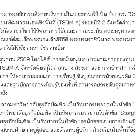
ิสรวง รองอธิการบดีฝ่ายบริหาร เป็นประธานพิธีเปิด กิจกรรม “S
ียนพัฒนาตนเองเชิงพื้นที่ (TSQM-A) ระยะปีที่ 2 จังหวัดลำป
งกัดสาขาวิชาวิธีวิทยาการวิจัยและการประเมิน คณะครุศาสตร์ ก
ุณแด่ด่สมเด็จพระนางเจ้าสิริกิติ์ พระบรมราชินีนาถ พระบรมร
าริณีสิริพัชร มหาวัชรราชธิดา
3-14 มิถุนายน 2569 โดยได้รับการสนับสนุนงบประมาณจากกองท
QM-A จังหวัดพิษณุโลก ลำปาง สงขลา และ นราธิวาส การจัดกิ
าร ให้สามารถออกแบบการเรียนรู้เชิงบูรณาการด้วยแนวคิด S
งและศูนย์กลางการเรียนรู้ของพื้นที่ สามารถยกระดับคุณภาพการ
วถึง
จากมหาวิทยาลัยธุรกิจบัณฑิต เป็นวิทยากรบรรยายในหัวข้อ “
ทยาลัยธุรกิจบัณฑิต เป็นวิทยากรบรรยายในหัวข้อ “Storytelling
รกิจบัณฑิต เป็นวิทยากรในหัวข้อ “ครูนักออกแบบการเรียนรู้
สถานศึกษา ครูผู้สอน และตัวแทนผู้บริหารโรงเรียนในพื้นที่จ