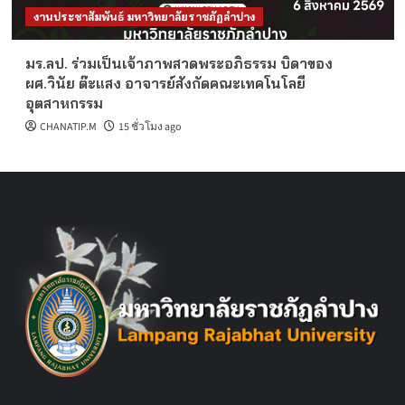
งานประชาสัมพันธ์ มหาวิทยาลัยราชภัฏลำปาง
มร.ลป. ร่วมเป็นเจ้าภาพสวดพระอภิธรรม บิดาของ
ผศ.วินัย ต๊ะแสง อาจารย์สังกัดคณะเทคโนโลยี
อุตสาหกรรม
CHANATIP.M
15 ชั่วโมง ago