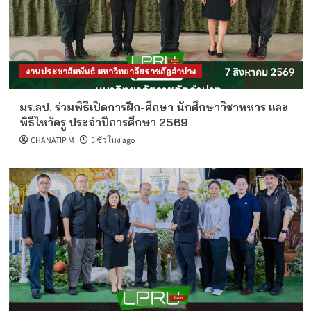
งานประชาสัมพันธ์ มหาวิทยาลัยราชภัฏลำปาง
มร.ลป. ร่วมพิธีเปิดการฝึก-ศึกษา นักศึกษาวิชาทหาร และ
พิธีไหว้ครู ประจำปีการศึกษา 2569
CHANATIP.M
5 ชั่วโมง ago